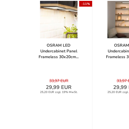
-11%
OSRAM LED
OSRAM
Undercabinet Panel
Undercabin
Frameless 30x20cm...
Frameless 3
33,97 EUR
33,97
29,99 EUR
29,99
25,20 EUR zzgl. 19% MwSt.
25,20 EUR zzgl