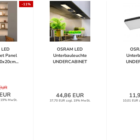
-11%
 LED
OSRAM LED
OSR
et Panel
Unterbauleuchte
Unterb
0x20cm...
UNDERCABINET
UNDE
SOCKET...
SOC
 EUR
 EUR
44,86 EUR
11,
. 19% MwSt.
37,70 EUR zzgl. 19% MwSt.
10,01 EUR 