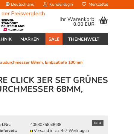
Deutschland
Kundenlogin
Merkzettel
Ihr Warenkorb
0,00 EUR
CHNIK
MARKEN
SALE
THEMENWELT
nbaudurchmesser 68mm, Einbautiefe 100mm
E CLICK 3ER SET GRÜNES
DURCHMESSER 68MM,
erstellen
ort vergessen?
NEU
rt.Nr.:
4058075853638
ieferzeit:
Versand in ca. 4-7 Werktagen