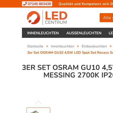
07245 803439
Qualität und Kompetenz seit 2
Alle
INNENLEUCHTEN
AUSSENLEUCHTEN
L
»
»
»
Startseite
Innenleuchten
Einbauleuchten
3er Set OSRAM GU10 4,5W LED Spot Set Recess Squ
3ER SET OSRAM GU10 4,
MESSING 2700K IP