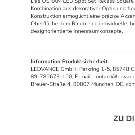
Das OSRAM LED Spot Set Recess Square Cl
Kombination aus dekorativer Optik und fle
Konstruktion ermöglicht eine präzise Akz
Oberfläche dem Raum eine individuelle, hoc
designorientierte Innenraumkonzepte.
Information Produktsicherheit
LEDVANCE GmbH, Parkring 1-5, 85748 Gar
89-780673-100, E-mail: contact@ledvan
Breuer-Straße 4, 80807 München, DE, co
ZU D