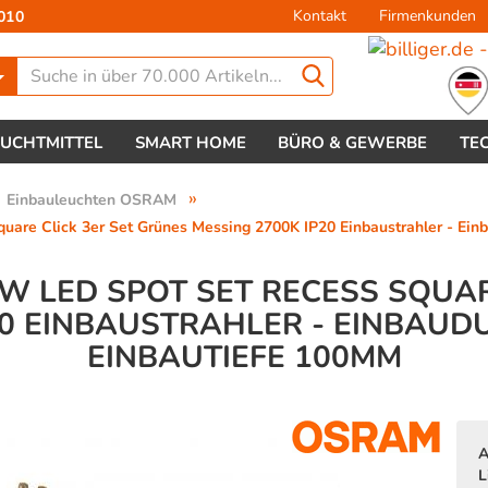
Kontakt
Firmenkunden
010
Lieferland
EUCHTMITTEL
SMART HOME
BÜRO & GEWERBE
TE
»
Einbauleuchten OSRAM
are Click 3er Set Grünes Messing 2700K IP20 Einbaustrahler - Ei
5W LED SPOT SET RECESS SQUAR
20 EINBAUSTRAHLER - EINBAU
Konto 
EINBAUTIEFE 100MM
Passw
A
L