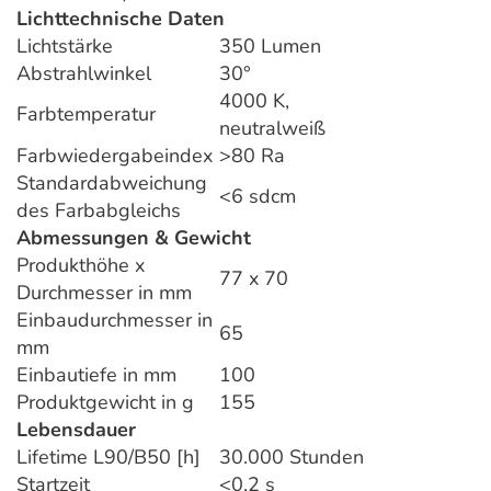
Lichttechnische Daten
Lichtstärke
350 Lumen
Abstrahlwinkel
30°
4000 K,
Farbtemperatur
neutralweiß
Farbwiedergabeindex
>80 Ra
Standardabweichung
<6 sdcm
des Farbabgleichs
Abmessungen & Gewicht
Produkthöhe x
77 x 70
Durchmesser in mm
Einbaudurchmesser in
65
mm
Einbautiefe in mm
100
Produktgewicht in g
155
Lebensdauer
Lifetime L90/B50 [h]
30.000 Stunden
Startzeit
<0,2 s