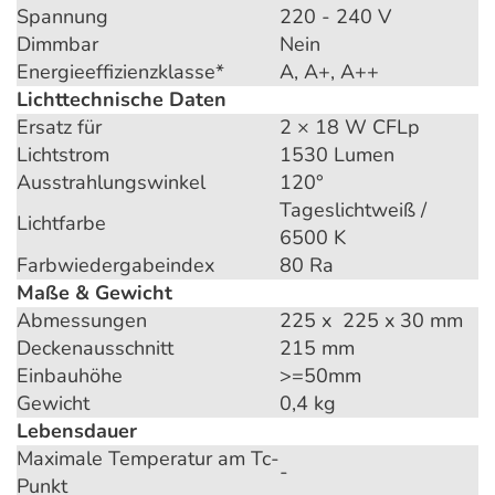
Spannung
220 - 240 V
Dimmbar
Nein
Energieeffizienzklasse*
A, A+, A++
Lichttechnische Daten
Ersatz für
2 × 18 W CFLp
Lichtstrom
1530 Lumen
Ausstrahlungswinkel
120°
Tageslichtweiß /
Lichtfarbe
6500 K
Farbwiedergabeindex
80 Ra
Maße & Gewicht
Abmessungen
225 x 225 x 30 mm
Deckenausschnitt
215 mm
Einbauhöhe
>=50mm
Gewicht
0,4 kg
Lebensdauer
Maximale Temperatur am Tc-
-
Punkt