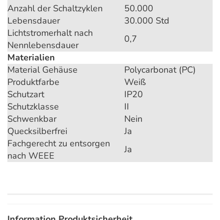
Anzahl der Schaltzyklen
50.000
Lebensdauer
30.000 Std
Lichtstromerhalt nach
0,7
Nennlebensdauer
Materialien
Material Gehäuse
Polycarbonat (PC)
Produktfarbe
Weiß
Schutzart
IP20
Schutzklasse
II
Schwenkbar
Nein
Quecksilberfrei
Ja
Fachgerecht zu entsorgen
Ja
nach WEEE
Information Produktsicherheit