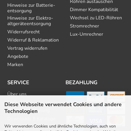
Röhren austauschen
Hinweise zur Batterie­
Dimmer Kompatibilität
entsorgung
Wechsel zu LED-Röhren
Hinweise zur Elektro­
altgeräte­entsorgung
Stromrechner
Widerrufsrecht
Lux-Umrechner
Widerruf & Reklamation
Vertrag widerrufen
Angebote
Marken
SERVICE
BEZAHLUNG
Über uns
FAQ
Diese Webseite verwendet Cookies und andere
Beratung & Planung
Technologien
Downloads & Kataloge
Wir verwenden Cookies und ähnliche Technologien, auch von
Newsletter