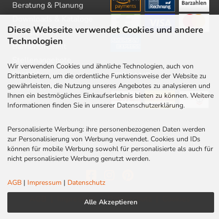
Beratung & Planung
Downloads & Kataloge
Diese Webseite verwendet Cookies und andere
Newsletter
Technologien
Barrierefreiheit
Stellenangebote
Wir verwenden Cookies und ähnliche Technologien, auch von
Kontakt
VERSAND
Drittanbietern, um die ordentliche Funktionsweise der Website zu
gewährleisten, die Nutzung unseres Angebotes zu analysieren und
Rabatt Codes
Ihnen ein bestmögliches Einkaufserlebnis bieten zu können. Weitere
Informationen finden Sie in unserer Datenschutzerklärung.
Personalisierte Werbung: ihre personenbezogenen Daten werden
zur Personalisierung von Werbung verwendet. Cookies und IDs
können für mobile Werbung sowohl für personalisierte als auch für
nicht personalisierte Werbung genutzt werden.
AGB
|
Impressum
|
Datenschutz
AGB
|
Impressum
|
Datenschutz
|
Cookies
Alle Akzeptieren