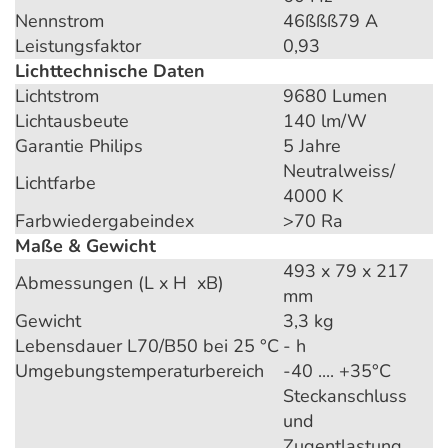
Nennstrom
46ßßß79 A
Leistungsfaktor
0,93
Lichttechnische Daten
Lichtstrom
9680 Lumen
Lichtausbeute
140 lm/W
Garantie Philips
5 Jahre
Neutralweiss/
Lichtfarbe
4000 K
Farbwiedergabeindex
>70 Ra
Maße & Gewicht
493 x 79 x 217
Abmessungen (L x H xB)
mm
Gewicht
3,3 kg
Lebensdauer L70/B50 bei 25 °C
- h
Umgebungstemperaturbereich
-40 .... +35°C
Steckanschluss
und
Zugentlastung,