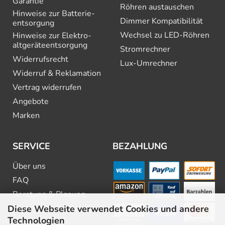
Garantie
Röhren austauschen
Hinweise zur Batterie­
Dimmer Kompatibilität
entsorgung
Wechsel zu LED-Röhren
Hinweise zur Elektro­
altgeräte­entsorgung
Stromrechner
Widerrufsrecht
Lux-Umrechner
Widerruf & Reklamation
Vertrag widerrufen
Angebote
Marken
SERVICE
BEZAHLUNG
Über uns
FAQ
Beratung & Planung
Diese Webseite verwendet Cookies und andere
Downloads & Kataloge
Technologien
Newsletter