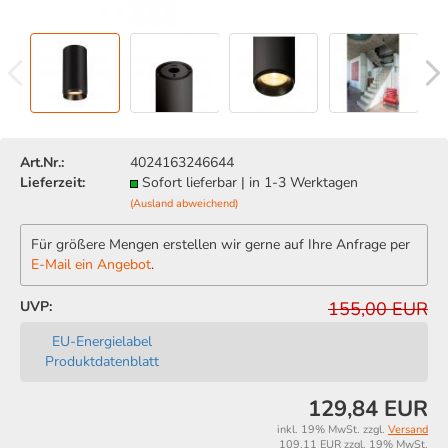
Art.Nr.:
4024163246644
Lieferzeit:
Sofort lieferbar | in 1-3 Werktagen
(Ausland abweichend)
Für größere Mengen erstellen wir gerne auf Ihre Anfrage per
E-Mail ein Angebot
.
UVP:
155,00 EUR
EU-Energielabel
Produktdatenblatt
129,84 EUR
inkl. 19% MwSt. zzgl.
Versand
109,11 EUR zzgl. 19% MwSt.