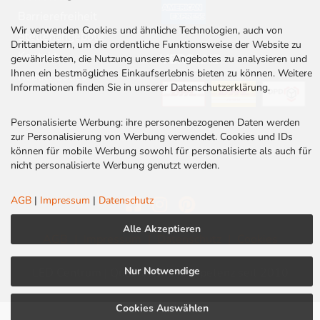
Barrierefreiheit
Wir verwenden Cookies und ähnliche Technologien, auch von
Stellenangebote
Drittanbietern, um die ordentliche Funktionsweise der Website zu
Kontakt
VERSAND
gewährleisten, die Nutzung unseres Angebotes zu analysieren und
Ihnen ein bestmögliches Einkaufserlebnis bieten zu können. Weitere
Rabatt Codes
Informationen finden Sie in unserer Datenschutzerklärung.
Personalisierte Werbung: ihre personenbezogenen Daten werden
zur Personalisierung von Werbung verwendet. Cookies und IDs
können für mobile Werbung sowohl für personalisierte als auch für
nicht personalisierte Werbung genutzt werden.
AGB
|
Impressum
|
Datenschutz
Alle Akzeptieren
AGB
|
Impressum
|
Datenschutz
|
Cookies
Nur Notwendige
LED Centrum | Qualität und Kompetenz seit 2010
Cookies Auswählen