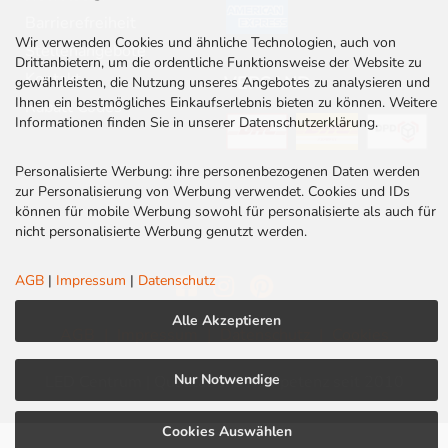
Barrierefreiheit
Wir verwenden Cookies und ähnliche Technologien, auch von
Stellenangebote
Drittanbietern, um die ordentliche Funktionsweise der Website zu
Kontakt
VERSAND
gewährleisten, die Nutzung unseres Angebotes zu analysieren und
Ihnen ein bestmögliches Einkaufserlebnis bieten zu können. Weitere
Rabatt Codes
Informationen finden Sie in unserer Datenschutzerklärung.
Personalisierte Werbung: ihre personenbezogenen Daten werden
zur Personalisierung von Werbung verwendet. Cookies und IDs
können für mobile Werbung sowohl für personalisierte als auch für
nicht personalisierte Werbung genutzt werden.
AGB
|
Impressum
|
Datenschutz
Alle Akzeptieren
AGB
|
Impressum
|
Datenschutz
|
Cookies
Nur Notwendige
LED Centrum | Qualität und Kompetenz seit 2010
Cookies Auswählen