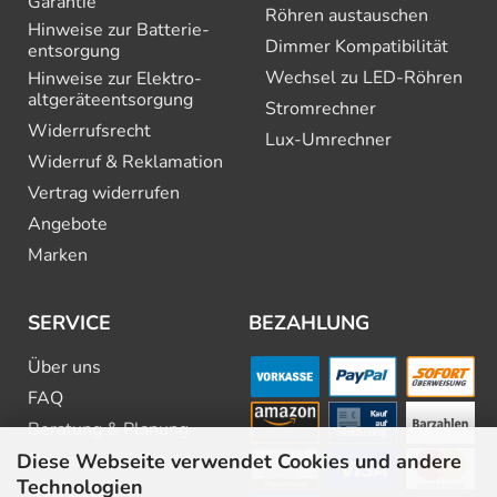
Garantie
Röhren austauschen
Hinweise zur Batterie­
Dimmer Kompatibilität
entsorgung
Wechsel zu LED-Röhren
Hinweise zur Elektro­
altgeräte­entsorgung
Stromrechner
Widerrufsrecht
Lux-Umrechner
Widerruf & Reklamation
Vertrag widerrufen
Angebote
Marken
SERVICE
BEZAHLUNG
Über uns
FAQ
Beratung & Planung
Diese Webseite verwendet Cookies und andere
Downloads & Kataloge
Technologien
Newsletter