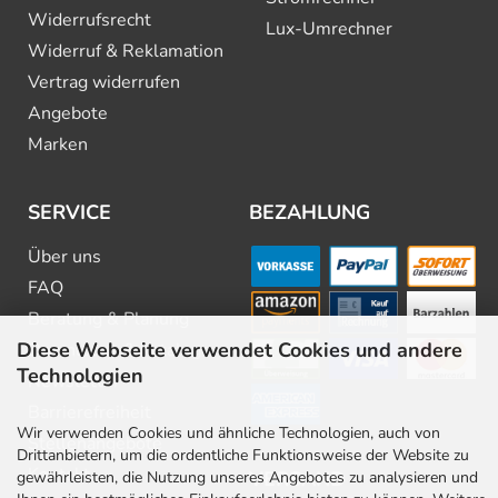
Widerrufsrecht
Lux-Umrechner
Widerruf & Reklamation
Vertrag widerrufen
Angebote
Marken
SERVICE
BEZAHLUNG
Über uns
FAQ
Beratung & Planung
Diese Webseite verwendet Cookies und andere
Downloads & Kataloge
Technologien
Newsletter
Barrierefreiheit
Wir verwenden Cookies und ähnliche Technologien, auch von
Stellenangebote
Drittanbietern, um die ordentliche Funktionsweise der Website zu
Kontakt
VERSAND
gewährleisten, die Nutzung unseres Angebotes zu analysieren und