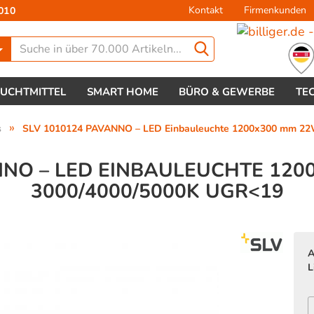
Kontakt
Firmenkunden
010
Lieferland
EUCHTMITTEL
SMART HOME
BÜRO & GEWERBE
TE
»
s
SLV 1010124 PAVANNO – LED Einbauleuchte 1200x300 mm 22
NNO – LED EINBAULEUCHTE 120
3000/4000/5000K UGR<19
Konto 
Passw
A
L