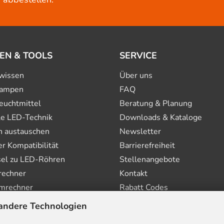
EN & TOOLS
SERVICE
wissen
Über uns
ampen
FAQ
euchtmittel
Beratung & Planung
le LED-Technik
Downloads & Kataloge
n austauschen
Newsletter
 Kompatibilität
Barrierefreiheit
el zu LED-Röhren
Stellenangebote
rechner
Kontakt
mrechner
Rabatt Codes
andere Technologien