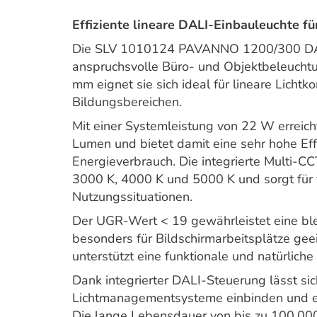
Effiziente lineare DALI-Einbauleuchte f
Die SLV 1010124 PAVANNO 1200/300 DALI 
anspruchsvolle Büro- und Objektbeleuchtu
mm eignet sie sich ideal für lineare Licht
Bildungsbereichen.
Mit einer Systemleistung von 22 W erreich
Lumen und bietet damit eine sehr hohe Effi
Energieverbrauch. Die integrierte Multi-C
3000 K, 4000 K und 5000 K und sorgt für 
Nutzungssituationen.
Der UGR-Wert < 19 gewährleistet eine bl
besonders für Bildschirmarbeitsplätze ge
unterstützt eine funktionale und natürliche
Dank integrierter DALI-Steuerung lässt si
Lichtmanagementsysteme einbinden und er
Die lange Lebensdauer von bis zu 100.0