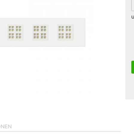
U
ONEN