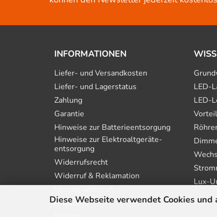
INFORMATIONEN
WISS
Liefer- und Versandkosten
Grund
Liefer- und Lagerstatus
LED-L
Zahlung
LED-L
Garantie
Vortei
Hinweise zur Batterie­entsorgung
Röhre
Hinweise zur Elektro­altgeräte­
Dimmer
entsorgung
Wechs
Widerrufsrecht
Strom
Widerruf & Reklamation
Lux-U
Vertrag widerrufen
Diese Webseite verwendet Cookies und 
Angebote
Marken