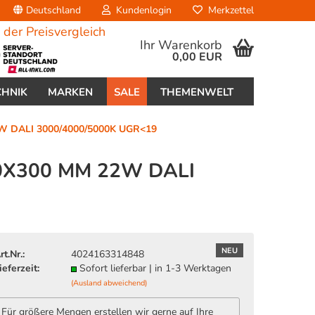
Deutschland
Kundenlogin
Merkzettel
Ihr Warenkorb
0,00 EUR
CHNIK
MARKEN
SALE
THEMENWELT
W DALI 3000/4000/5000K UGR<19
0X300 MM 22W DALI
erstellen
ort vergessen?
NEU
rt.Nr.:
4024163314848
ieferzeit:
Sofort lieferbar | in 1-3 Werktagen
(Ausland abweichend)
Für größere Mengen erstellen wir gerne auf Ihre