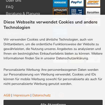
Über uns
FAQ
Beratung & Planung
Downloads & Kataloge
Diese Webseite verwendet Cookies und andere
Newsletter
Technologien
Barrierefreiheit
Wir verwenden Cookies und ähnliche Technologien, auch von
Stellenangebote
Drittanbietern, um die ordentliche Funktionsweise der Website zu
Kontakt
VERSAND
gewährleisten, die Nutzung unseres Angebotes zu analysieren und
Rabatt Codes
Ihnen ein bestmögliches Einkaufserlebnis bieten zu können. Weitere
Informationen finden Sie in unserer Datenschutzerklärung.
Personalisierte Werbung: ihre personenbezogenen Daten werden
zur Personalisierung von Werbung verwendet. Cookies und IDs
können für mobile Werbung sowohl für personalisierte als auch für
nicht personalisierte Werbung genutzt werden.
AGB
|
Impressum
|
Datenschutz
Alle Akzeptieren