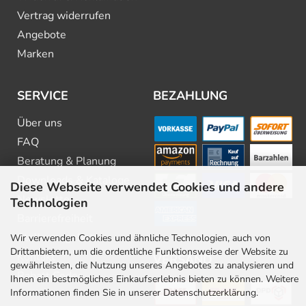
Vertrag widerrufen
Angebote
Marken
SERVICE
BEZAHLUNG
Über uns
FAQ
Beratung & Planung
Downloads & Kataloge
Diese Webseite verwendet Cookies und andere
Newsletter
Technologien
Barrierefreiheit
Stellenangebote
Wir verwenden Cookies und ähnliche Technologien, auch von
Drittanbietern, um die ordentliche Funktionsweise der Website zu
Kontakt
VERSAND
gewährleisten, die Nutzung unseres Angebotes zu analysieren und
Rabatt Codes
Ihnen ein bestmögliches Einkaufserlebnis bieten zu können. Weitere
Informationen finden Sie in unserer Datenschutzerklärung.