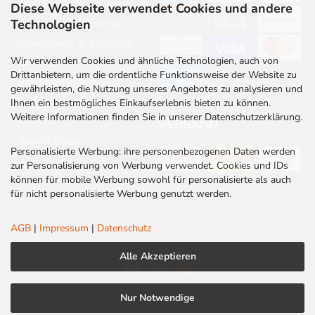
FAQ
Diese Webseite verwendet Cookies und andere
Beratung & Planung
Technologien
Downloads & Kataloge
Wir verwenden Cookies und ähnliche Technologien, auch von
Newsletter
Drittanbietern, um die ordentliche Funktionsweise der Website zu
Barrierefreiheit
gewährleisten, die Nutzung unseres Angebotes zu analysieren und
Stellenangebote
Ihnen ein bestmögliches Einkaufserlebnis bieten zu können.
Weitere Informationen finden Sie in unserer Datenschutzerklärung.
Kontakt
VERSAND
Rabatt Codes
Personalisierte Werbung: ihre personenbezogenen Daten werden
zur Personalisierung von Werbung verwendet. Cookies und IDs
können für mobile Werbung sowohl für personalisierte als auch
für nicht personalisierte Werbung genutzt werden.
AGB
|
Impressum
|
Datenschutz
Alle Akzeptieren
Nur Notwendige
AGB
|
Impressum
|
Datenschutz
|
Cookies