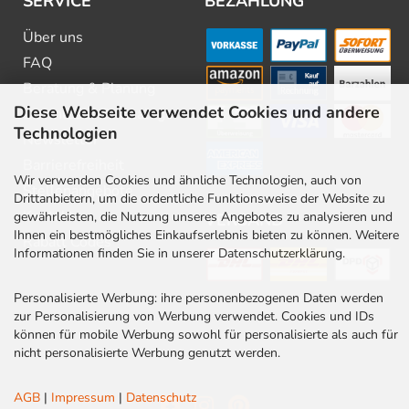
SERVICE
BEZAHLUNG
Über uns
FAQ
Beratung & Planung
Diese Webseite verwendet Cookies und andere
Downloads & Kataloge
Technologien
Newsletter
Barrierefreiheit
Wir verwenden Cookies und ähnliche Technologien, auch von
Stellenangebote
Drittanbietern, um die ordentliche Funktionsweise der Website zu
Kontakt
gewährleisten, die Nutzung unseres Angebotes zu analysieren und
VERSAND
Ihnen ein bestmögliches Einkaufserlebnis bieten zu können. Weitere
Rabatt Codes
Informationen finden Sie in unserer Datenschutzerklärung.
Personalisierte Werbung: ihre personenbezogenen Daten werden
zur Personalisierung von Werbung verwendet. Cookies und IDs
können für mobile Werbung sowohl für personalisierte als auch für
nicht personalisierte Werbung genutzt werden.
AGB
|
Impressum
|
Datenschutz