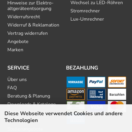
Wechsel zu LED-Röhren
Hinweise zur Elektro­
altgeräte­entsorgung
Stromrechner
Widerrufsrecht
Lux-Umrechner
Widerruf & Reklamation
Vertrag widerrufen
Angebote
Marken
SERVICE
BEZAHLUNG
Über uns
FAQ
Beratung & Planung
Downloads & Kataloge
Newsletter
Diese Webseite verwendet Cookies und andere
Technologien
Barrierefreiheit
Stellenangebote