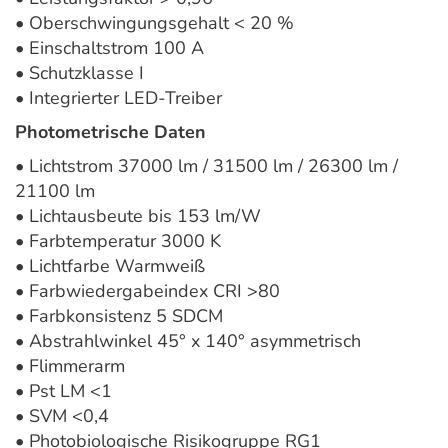
• Oberschwingungsgehalt < 20 %
• Einschaltstrom 100 A
• Schutzklasse I
• Integrierter LED-Treiber
Photometrische Daten
• Lichtstrom 37000 lm / 31500 lm / 26300 lm /
21100 lm
• Lichtausbeute bis 153 lm/W
• Farbtemperatur 3000 K
• Lichtfarbe Warmweiß
• Farbwiedergabeindex CRI >80
• Farbkonsistenz 5 SDCM
• Abstrahlwinkel 45° x 140° asymmetrisch
• Flimmerarm
• Pst LM <1
• SVM <0,4
• Photobiologische Risikogruppe RG1