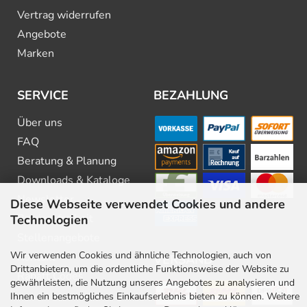
Vertrag widerrufen
Angebote
Marken
SERVICE
BEZAHLUNG
Über uns
FAQ
Beratung & Planung
Downloads & Kataloge
Newsletter
Diese Webseite verwendet Cookies und andere
Barrierefreiheit
Technologien
Stellenangebote
Wir verwenden Cookies und ähnliche Technologien, auch von
Kontakt
VERSAND
Drittanbietern, um die ordentliche Funktionsweise der Website zu
Rabatt Codes
gewährleisten, die Nutzung unseres Angebotes zu analysieren und
Ihnen ein bestmögliches Einkaufserlebnis bieten zu können. Weitere