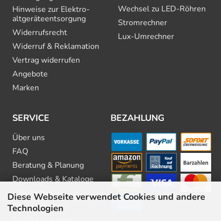
Wechsel zu LED-Röhren
Hinweise zur Elektro­
altgeräte­entsorgung
Stromrechner
Widerrufsrecht
Lux-Umrechner
Widerruf & Reklamation
Vertrag widerrufen
Angebote
Marken
SERVICE
BEZAHLUNG
Über uns
FAQ
Beratung & Planung
Downloads & Kataloge
Newsletter
Diese Webseite verwendet Cookies und andere
Barrierefreiheit
Technologien
Stellenangebote