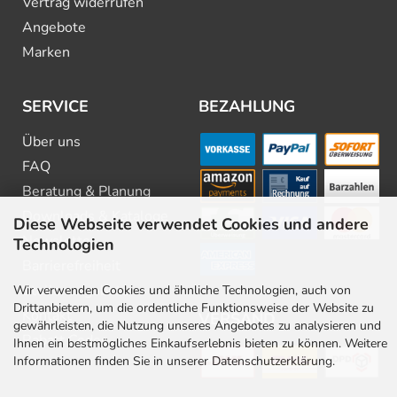
Vertrag widerrufen
Angebote
Marken
SERVICE
BEZAHLUNG
Über uns
FAQ
Beratung & Planung
Downloads & Kataloge
Diese Webseite verwendet Cookies und andere
Newsletter
Technologien
Barrierefreiheit
Stellenangebote
Wir verwenden Cookies und ähnliche Technologien, auch von
Drittanbietern, um die ordentliche Funktionsweise der Website zu
Kontakt
VERSAND
gewährleisten, die Nutzung unseres Angebotes zu analysieren und
Rabatt Codes
Ihnen ein bestmögliches Einkaufserlebnis bieten zu können. Weitere
Informationen finden Sie in unserer Datenschutzerklärung.