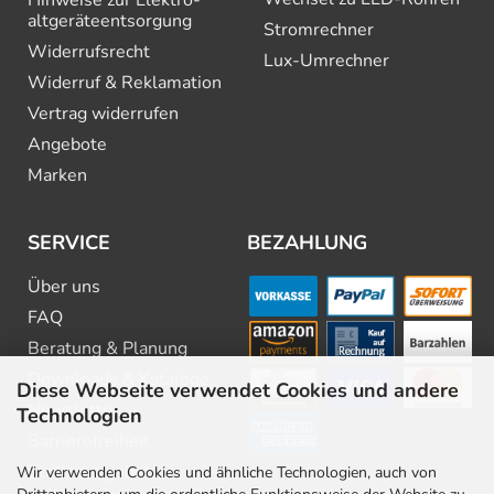
Hinweise zur Elektro­
altgeräte­entsorgung
Stromrechner
Widerrufsrecht
Lux-Umrechner
Widerruf & Reklamation
Vertrag widerrufen
Angebote
Marken
SERVICE
BEZAHLUNG
Über uns
FAQ
Beratung & Planung
Downloads & Kataloge
Diese Webseite verwendet Cookies und andere
Newsletter
Technologien
Barrierefreiheit
Stellenangebote
Wir verwenden Cookies und ähnliche Technologien, auch von