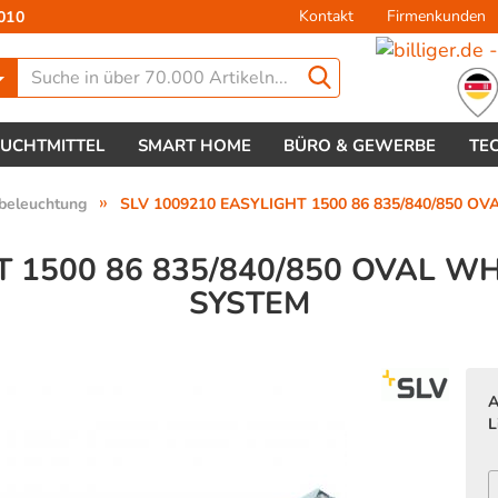
Kontakt
Firmenkunden
010
Lieferland
EUCHTMITTEL
SMART HOME
BÜRO & GEWERBE
TE
»
beleuchtung
SLV 1009210 EASYLIGHT 1500 86 835/840/850 OV
T 1500 86 835/840/850 OVAL 
SYSTEM
Konto 
Passw
A
L