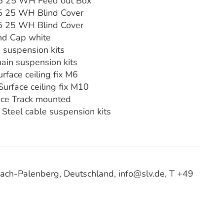
 25 WH Feed out Box
 25 WH Blind Cover
 25 WH Blind Cover
d Cap white
suspension kits
n suspension kits
ace ceiling fix M6
face ceiling fix M10
ce Track mounted
eel cable suspension kits
ach-Palenberg, Deutschland, info@slv.de, T +49