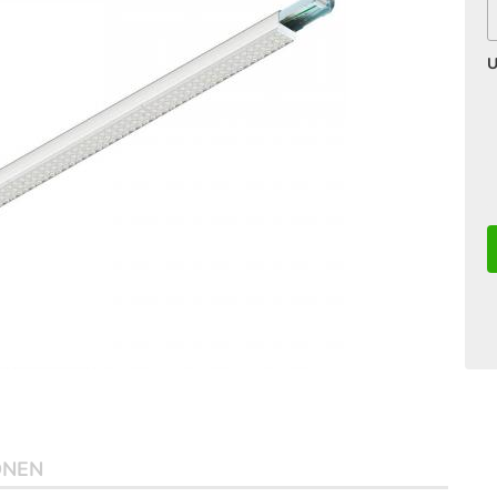
U
ONEN