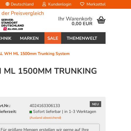
Deutschland
Kundenlogin
Merkzettel
Ihr Warenkorb
0,00 EUR
CHNIK
MARKEN
SALE
THEMENWELT
AL WH ML 1500mm Trunking System
WH ML 1500MM TRUNKING
erstellen
ort vergessen?
NEU
rt.Nr.:
4024163306133
ieferzeit:
Sofort lieferbar | in 1-3 Werktagen
(Ausland abweichend)
Für größere Mengen erstellen wir gerne auf Ihre