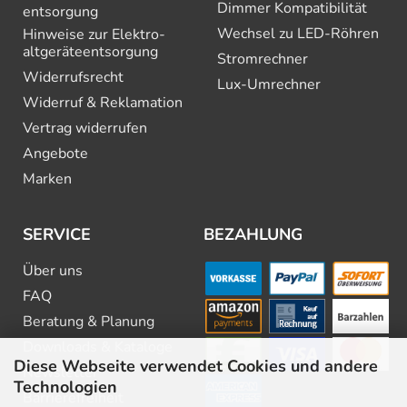
Dimmer Kompatibilität
entsorgung
Wechsel zu LED-Röhren
Hinweise zur Elektro­
altgeräte­entsorgung
Stromrechner
Widerrufsrecht
Lux-Umrechner
Widerruf & Reklamation
Vertrag widerrufen
Angebote
Marken
SERVICE
BEZAHLUNG
Über uns
FAQ
Beratung & Planung
Downloads & Kataloge
Diese Webseite verwendet Cookies und andere
Newsletter
Technologien
Barrierefreiheit