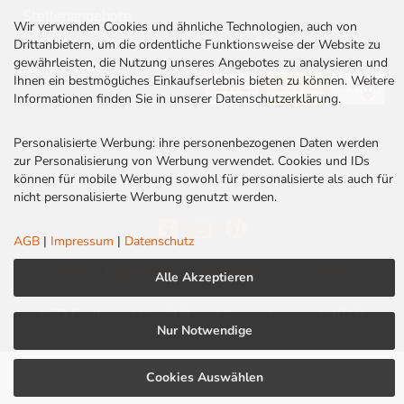
Stellenangebote
Wir verwenden Cookies und ähnliche Technologien, auch von
Kontakt
VERSAND
Drittanbietern, um die ordentliche Funktionsweise der Website zu
gewährleisten, die Nutzung unseres Angebotes zu analysieren und
Rabatt Codes
Ihnen ein bestmögliches Einkaufserlebnis bieten zu können. Weitere
Informationen finden Sie in unserer Datenschutzerklärung.
Personalisierte Werbung: ihre personenbezogenen Daten werden
zur Personalisierung von Werbung verwendet. Cookies und IDs
können für mobile Werbung sowohl für personalisierte als auch für
nicht personalisierte Werbung genutzt werden.
AGB
|
Impressum
|
Datenschutz
AGB
|
Impressum
|
Datenschutz
|
Cookies
Alle Akzeptieren
LED Centrum | Qualität und Kompetenz seit 2010
Nur Notwendige
Cookies Auswählen