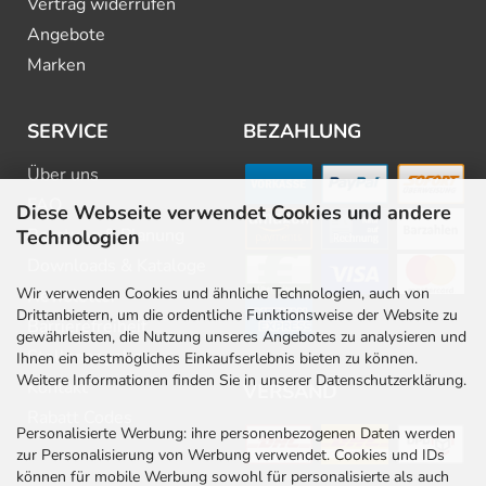
Vertrag widerrufen
Angebote
Marken
SERVICE
BEZAHLUNG
Über uns
FAQ
Diese Webseite verwendet Cookies und andere
Beratung & Planung
Technologien
Downloads & Kataloge
Wir verwenden Cookies und ähnliche Technologien, auch von
Newsletter
Drittanbietern, um die ordentliche Funktionsweise der Website zu
Barrierefreiheit
gewährleisten, die Nutzung unseres Angebotes zu analysieren und
Stellenangebote
Ihnen ein bestmögliches Einkaufserlebnis bieten zu können.
Weitere Informationen finden Sie in unserer Datenschutzerklärung.
Kontakt
VERSAND
Rabatt Codes
Personalisierte Werbung: ihre personenbezogenen Daten werden
zur Personalisierung von Werbung verwendet. Cookies und IDs
können für mobile Werbung sowohl für personalisierte als auch