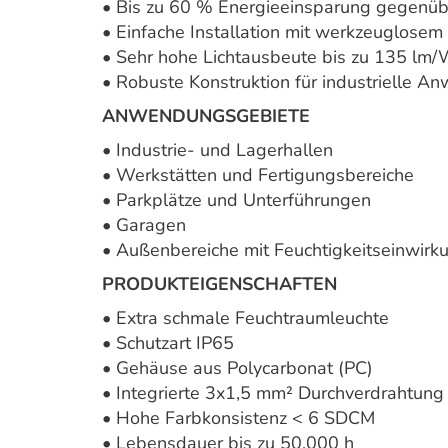
• Bis zu 60 % Energieeinsparung gegenüb
• Einfache Installation mit werkzeuglosem
• Sehr hohe Lichtausbeute bis zu 135 lm
• Robuste Konstruktion für industrielle 
ANWENDUNGSGEBIETE
• Industrie- und Lagerhallen
• Werkstätten und Fertigungsbereiche
• Parkplätze und Unterführungen
• Garagen
• Außenbereiche mit Feuchtigkeitseinwirk
PRODUKTEIGENSCHAFTEN
• Extra schmale Feuchtraumleuchte
• Schutzart IP65
• Gehäuse aus Polycarbonat (PC)
• Integrierte 3x1,5 mm² Durchverdrahtung
• Hohe Farbkonsistenz < 6 SDCM
• Lebensdauer bis zu 50.000 h