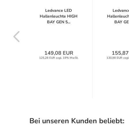
LED
Ledvance LED
Ledvanc
 HIGH
Hallenleuchte HIGH
Hallenleuc
..
BAY GEN 5...
BAY GEN
UR
149,08 EUR
155,87
9% MwSt.
125,28 EUR zzgl. 19% MwSt.
130,98 EUR zzgl
Bei unseren Kunden beliebt: