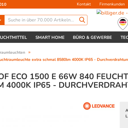
Kontakt
Firmenkunden
010
Lieferland
EUCHTMITTEL
SMART HOME
BÜRO & GEWERBE
TE
»
raumleuchten
raumleuchte extra schmal 8580lm 4000K IP65 - Durchverdrahtu
F ECO 1500 E 66W 840 FEUC
M 4000K IP65 - DURCHVERDRAH
Konto 
Passw
A
L