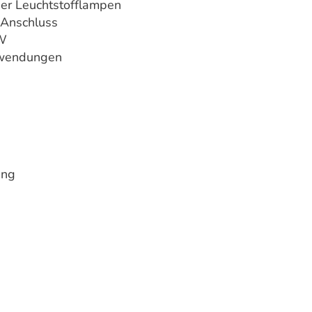
er Leuchtstofflampen
 Anschluss
/W
Anwendungen
ung