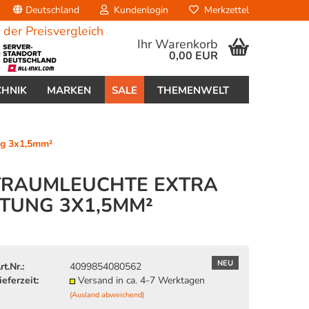
Deutschland
Kundenlogin
Merkzettel
Ihr Warenkorb
0,00 EUR
CHNIK
MARKEN
SALE
THEMENWELT
ng 3x1,5mm²
HTRAUMLEUCHTE EXTRA
TUNG 3X1,5MM²
erstellen
ort vergessen?
NEU
rt.Nr.:
4099854080562
ieferzeit:
Versand in ca. 4-7 Werktagen
(Ausland abweichend)