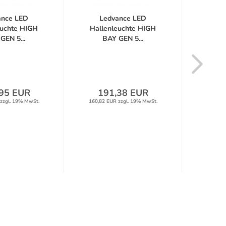
ance LED
Ledvance LED
Le
euchte HIGH
Hallenleuchte HIGH
Hall
GEN 5...
BAY GEN 5...
B
95 EUR
191,38 EUR
19
zzgl. 19% MwSt.
160,82 EUR zzgl. 19% MwSt.
165,55 