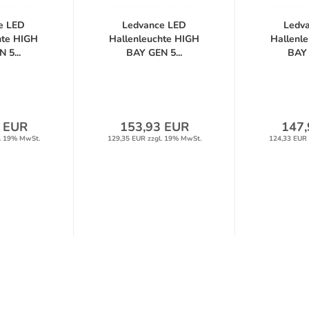
e LED
Ledvance LED
Ledv
hte HIGH
Hallenleuchte HIGH
Hallenl
 5...
BAY GEN 5...
BAY 
 EUR
153,93 EUR
147,
. 19% MwSt.
129,35 EUR zzgl. 19% MwSt.
124,33 EUR 