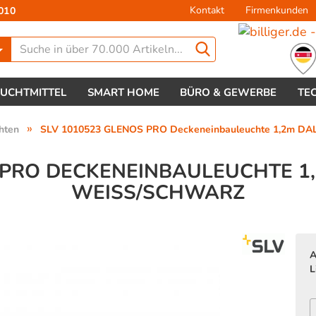
Kontakt
Firmenkunden
010
Lieferland
EUCHTMITTEL
SMART HOME
BÜRO & GEWERBE
TE
»
hten
SLV 1010523 GLENOS PRO Deckeneinbauleuchte 1,2m DAL
 PRO DECKENEINBAULEUCHTE 1,
WEISS/SCHWARZ
Konto 
Passw
A
L