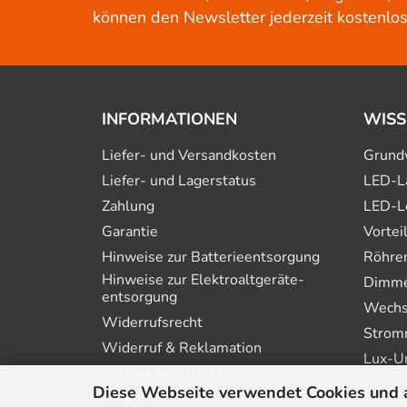
können den Newsletter jederzeit kostenlos
INFORMATIONEN
WISS
Liefer- und Versandkosten
Grund
Liefer- und Lagerstatus
LED-L
Zahlung
LED-L
Garantie
Vortei
Hinweise zur Batterie­entsorgung
Röhre
Hinweise zur Elektro­altgeräte­
Dimmer
entsorgung
Wechs
Widerrufsrecht
Strom
Widerruf & Reklamation
Lux-U
Vertrag widerrufen
Diese Webseite verwendet Cookies und 
Angebote