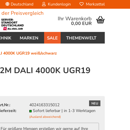
Deutschland
Kundenlogin
Merkzettel
Ihr Warenkorb
0,00 EUR
CHNIK
MARKEN
SALE
THEMENWELT
I 4000K UGR19 weiß/schwarz
2M DALI 4000K UGR19
erstellen
ort vergessen?
NEU
rt.Nr.:
4024163315012
ieferzeit:
Sofort lieferbar | in 1-3 Werktagen
(Ausland abweichend)
Für größere Mengen erstellen wir gerne auf Ihre