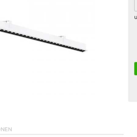
U
ONEN