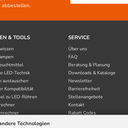
 abbestellen.
EN & TOOLS
SERVICE
wissen
Über uns
ampen
FAQ
euchtmittel
Beratung & Planung
le LED-Technik
Downloads & Kataloge
n austauschen
Newsletter
 Kompatibilität
Barrierefreiheit
el zu LED-Röhren
Stellenangebote
rechner
Kontakt
mrechner
Rabatt Codes
andere Technologien