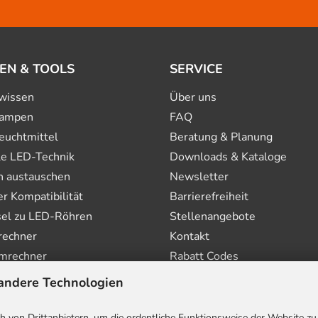
EN & TOOLS
SERVICE
wissen
Über uns
ampen
FAQ
euchtmittel
Beratung & Planung
le LED-Technik
Downloads & Kataloge
n austauschen
Newsletter
 Kompatibilität
Barrierefreiheit
el zu LED-Röhren
Stellenangebote
rechner
Kontakt
mrechner
Rabatt Codes
andere Technologien
 von Drittanbietern, um die ordentliche Funktionsweise der Website zu