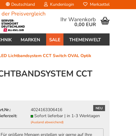
Deutschland
Kundenlogin
Merkzettel
Ihr Warenkorb
0,00 EUR
CHNIK
MARKEN
SALE
THEMENWELT
LED Lichtbandsystem CCT Switch OVAL Optik
LICHTBANDSYSTEM CCT
erstellen
ort vergessen?
NEU
rt.Nr.:
4024163306416
ieferzeit:
Sofort lieferbar | in 1-3 Werktagen
(Ausland abweichend)
Für größere Mengen erstellen wir gerne auf Ihre