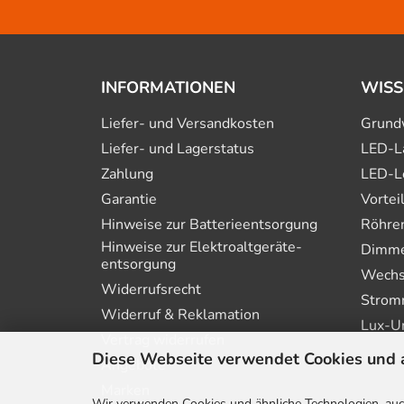
INFORMATIONEN
WISS
Liefer- und Versandkosten
Grund
Liefer- und Lagerstatus
LED-L
Zahlung
LED-L
Garantie
Vortei
Hinweise zur Batterie­entsorgung
Röhre
Hinweise zur Elektro­altgeräte­
Dimmer
entsorgung
Wechs
Widerrufsrecht
Strom
Widerruf & Reklamation
Lux-U
Vertrag widerrufen
Diese Webseite verwendet Cookies und 
Angebote
Marken
Wir verwenden Cookies und ähnliche Technologien, auch