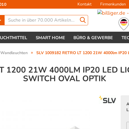
Kontakt
Firmenkunden
010
Lieferland
EUCHTMITTEL
SMART HOME
BÜRO & GEWERBE
TE
»
 Wandleuchten
SLV 1009182 RETRO LT 1200 21W 4000lm IP20 
LT 1200 21W 4000LM IP20 LED 
SWITCH OVAL OPTIK
Konto 
Passw
A
L