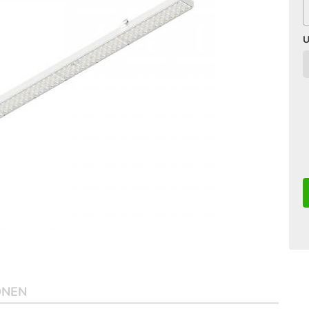
U
ONEN