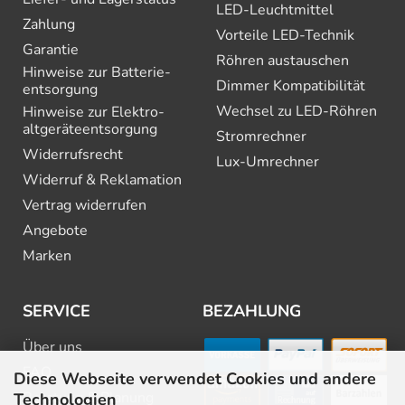
LED-Leuchtmittel
Zahlung
Vorteile LED-Technik
Garantie
Röhren austauschen
Hinweise zur Batterie­
Dimmer Kompatibilität
entsorgung
Wechsel zu LED-Röhren
Hinweise zur Elektro­
altgeräte­entsorgung
Stromrechner
Widerrufsrecht
Lux-Umrechner
Widerruf & Reklamation
Vertrag widerrufen
Angebote
Marken
SERVICE
BEZAHLUNG
Über uns
FAQ
Diese Webseite verwendet Cookies und andere
Beratung & Planung
Technologien