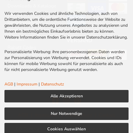
Downloads & Kataloge
Wir verwenden Cookies und ähnliche Technologien, auch von
Newsletter
Drittanbietern, um die ordentliche Funktionsweise der Website zu
Barrierefreiheit
gewährleisten, die Nutzung unseres Angebotes zu analysieren und
Stellenangebote
Ihnen ein bestmögliches Einkaufserlebnis bieten zu können.
Weitere Informationen finden Sie in unserer Datenschutzerklärung.
Kontakt
VERSAND
Rabatt Codes
Personalisierte Werbung: ihre personenbezogenen Daten werden
zur Personalisierung von Werbung verwendet. Cookies und IDs
können für mobile Werbung sowohl für personalisierte als auch
für nicht personalisierte Werbung genutzt werden.
AGB
|
Impressum
|
Datenschutz
Alle Akzeptieren
Nur Notwendige
AGB
|
Impressum
|
Datenschutz
|
Cookies
LED Centrum | Qualität und Kompetenz seit 2010
Cookies Auswählen