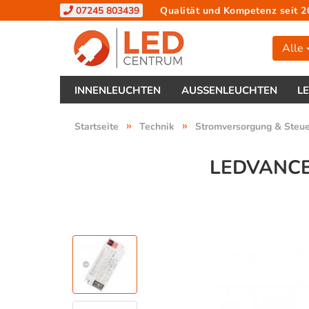
07245 803439
Qualität und Kompetenz seit 2
Alle
INNENLEUCHTEN
AUSSENLEUCHTEN
L
»
»
Startseite
Technik
Stromversorgung & Steu
LEDVANCE 