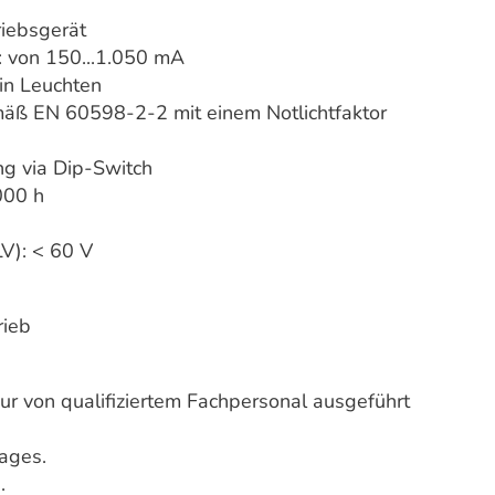
riebsgerät
: von 150...1.050 mA
in Leuchten
mäß EN 60598-2-2 mit einem Notlichtfaktor
ng via Dip-Switch
000 h
V): < 60 V
rieb
ur von qualifiziertem Fachpersonal ausgeführt
lages.
.