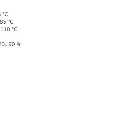
 °C
85 °C
<110 °C
b 20…90 %