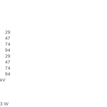
B) 29
B) 47
B) 74
B) 94
C) 29
C) 47
C) 74
C) 94
 kV
.3 W