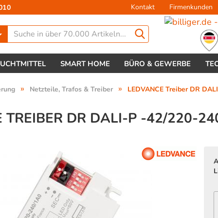
Kontakt
Firmenkunden
010
Lieferland
EUCHTMITTEL
SMART HOME
BÜRO & GEWERBE
TE
»
»
erung
Netzteile, Trafos & Treiber
LEDVANCE Treiber DR DALI
TREIBER DR DALI-P -42/220-2
Konto 
A
Passw
L