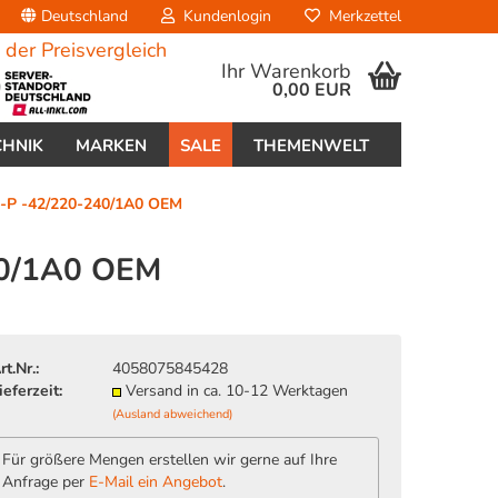
Deutschland
Kundenlogin
Merkzettel
Ihr Warenkorb
0,00 EUR
CHNIK
MARKEN
SALE
THEMENWELT
-P -42/220-240/1A0 OEM
40/1A0 OEM
erstellen
rt.Nr.:
4058075845428
ort vergessen?
ieferzeit:
Versand in ca. 10-12 Werktagen
(Ausland abweichend)
Für größere Mengen erstellen wir gerne auf Ihre
Anfrage per
E-Mail ein Angebot
.