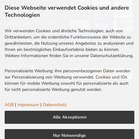
FAQ
Diese Webseite verwendet Cookies und andere
Beratung & Planung
Technologien
Downloads & Kataloge
Wir verwenden Cookies und ähnliche Technologien, auch von
Newsletter
Drittanbietern, um die ordentliche Funktionsweise der Website zu
Barrierefreiheit
gewährleisten, die Nutzung unseres Angebotes zu analysieren und
Stellenangebote
Ihnen ein bestmögliches Einkaufserlebnis bieten zu können.
Weitere Informationen finden Sie in unserer Datenschutzerklärung.
Kontakt
VERSAND
Rabatt Codes
Personalisierte Werbung: ihre personenbezogenen Daten werden
zur Personalisierung von Werbung verwendet. Cookies und IDs
können für mobile Werbung sowohl für personalisierte als auch
für nicht personalisierte Werbung genutzt werden.
AGB
|
Impressum
|
Datenschutz
Alle Akzeptieren
Nur Notwendige
AGB
|
Impressum
|
Datenschutz
|
Cookies