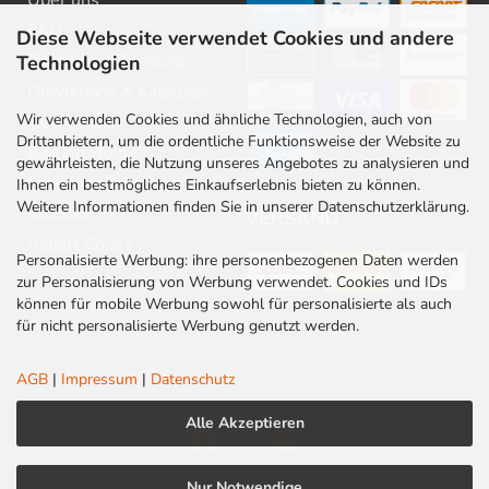
Über uns
FAQ
Diese Webseite verwendet Cookies und andere
Beratung & Planung
Technologien
Downloads & Kataloge
Wir verwenden Cookies und ähnliche Technologien, auch von
Newsletter
Drittanbietern, um die ordentliche Funktionsweise der Website zu
Barrierefreiheit
gewährleisten, die Nutzung unseres Angebotes zu analysieren und
Stellenangebote
Ihnen ein bestmögliches Einkaufserlebnis bieten zu können.
Weitere Informationen finden Sie in unserer Datenschutzerklärung.
Kontakt
VERSAND
Rabatt Codes
Personalisierte Werbung: ihre personenbezogenen Daten werden
zur Personalisierung von Werbung verwendet. Cookies und IDs
können für mobile Werbung sowohl für personalisierte als auch
für nicht personalisierte Werbung genutzt werden.
AGB
|
Impressum
|
Datenschutz
Alle Akzeptieren
Nur Notwendige