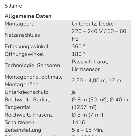
5 Jahre
Allgemeine Daten
Montageort
Unterputz, Decke
220 – 240 V / 50 – 60
Netzanschluss
Hz
Erfassungswinkel
360 °
Öffnungswinkel
180 °
Passiv Infrarot,
Technologie, Sensoren
Lichtsensor
Montagehöhe, optimale
2,50 - 4,00 m, 12 m
Montagehöhe
Unterkriechschutz
ja
Reichweite Radial,
Ø 8 m (50 m²), Ø 40 m
Tangential
(1257 m²)
Reichweite Präsenz
Ø 3 m (7 m²)
Schaltzonen
1416
Zeiteinstellung
5 s – 15 Min.