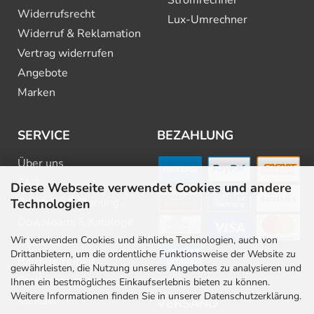
Stromrechner
Widerrufsrecht
Lux-Umrechner
Widerruf & Reklamation
Vertrag widerrufen
Angebote
Marken
SERVICE
BEZAHLUNG
Über uns
FAQ
Diese Webseite verwendet Cookies und andere
Beratung & Planung
Technologien
Downloads & Kataloge
Wir verwenden Cookies und ähnliche Technologien, auch von
Newsletter
Drittanbietern, um die ordentliche Funktionsweise der Website zu
Barrierefreiheit
gewährleisten, die Nutzung unseres Angebotes zu analysieren und
Stellenangebote
Ihnen ein bestmögliches Einkaufserlebnis bieten zu können.
Weitere Informationen finden Sie in unserer Datenschutzerklärung.
Kontakt
VERSAND