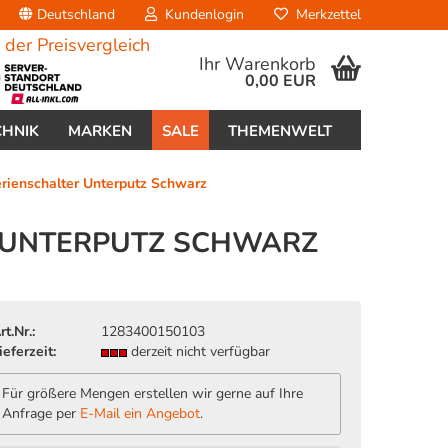
Deutschland
Kundenlogin
Merkzettel
Ihr Warenkorb
0,00 EUR
CHNIK
MARKEN
SALE
THEMENWELT
rienschalter Unterputz Schwarz
R UNTERPUTZ SCHWARZ
erstellen
rt.Nr.:
1283400150103
ort vergessen?
ieferzeit:
derzeit nicht verfügbar
Für größere Mengen erstellen wir gerne auf Ihre
Anfrage per
E-Mail ein Angebot
.