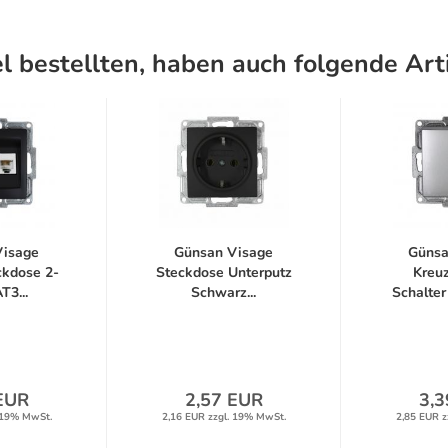
l bestellten, haben auch folgende Arti
Visage
Günsan Visage
Günsa
ckdose 2-
Steckdose Unterputz
Kreuz
T3...
Schwarz...
Schalter
EUR
2,57 EUR
3,3
 19% MwSt.
2,16 EUR zzgl. 19% MwSt.
2,85 EUR z