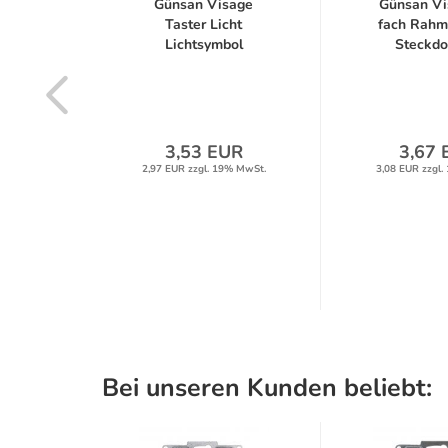
e 1-
Günsan Visage
Günsan Vi
en
Taster Licht
fach Rahm
e...
Lichtsymbol
Steckdos
Schwarz...
R
3,53 EUR
3,67 
% MwSt.
2,97 EUR zzgl. 19% MwSt.
3,08 EUR zzgl.
Bei unseren Kunden beliebt: