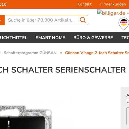
Kontakt
Firmenkunden
010
Lieferland
EUCHTMITTEL
SMART HOME
BÜRO & GEWERBE
TE
»
»
Schalterprogramm GÜNSAN
Günsan Visage 2-fach Schalter Se
CH SCHALTER SERIENSCHALTE
Konto 
A
Passw
L