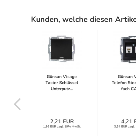
Kunden, welche diesen Artike
e 2-
Günsan Visage
Günsan 
ter
Taster Schlüssel
Telefon Ste
er...
Unterputz...
fach CA
R
2,21 EUR
4,21 
% MwSt.
1,86 EUR zzgl. 19% MwSt.
3,54 EUR zzgl.