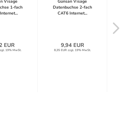
n Visage
Günsan Visage
Gün
chse 1-fach
Datenbuchse 2-fach
fa
nternet...
CAT6 Internet...
Ser
2 EUR
9,94 EUR
zgl. 19% MwSt.
8,35 EUR zzgl. 19% MwSt.
3,71 E