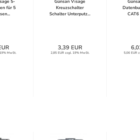
sage 5-
Günsan Visage
Günsa
en für 5
Kreuzschalter
Datenbu
en...
Schalter Unterputz...
CAT6 I
EUR
3,39 EUR
6,0
 19% MwSt.
2,85 EUR zzgl. 19% MwSt.
5,06 EUR z