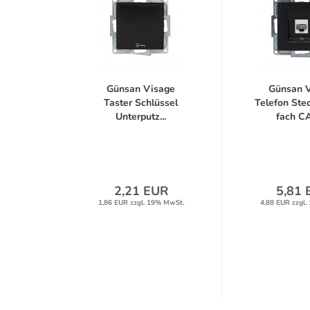
Günsan Visage
Günsan 
Taster Schlüssel
Telefon Ste
Unterputz...
fach CA
2,21 EUR
5,81 
1,86 EUR zzgl. 19% MwSt.
4,88 EUR zzgl.