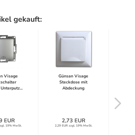
kel gekauft:
n Visage
Günsan Visage
Gü
schalter
Steckdose mit
Ein
 Unterputz...
Abdeckung
Du
Unterputz...
9 EUR
2,73 EUR
zgl. 19% MwSt.
2,29 EUR zzgl. 19% MwSt.
1,58 E