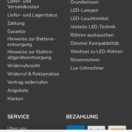
Liefer- und
Grundwissen
Versandkosten
LED-Lampen
Liefer- und Lagerstatus
LED-Leuchtmittel
Zahlung
Vorteile LED-Technik
Garantie
Röhren austauschen
Hinweise zur Batterie­
Dimmer Kompatibilität
entsorgung
Wechsel zu LED-Röhren
Hinweise zur Elektro­
altgeräte­entsorgung
Stromrechner
Widerrufsrecht
Lux-Umrechner
Widerruf & Reklamation
Vertrag widerrufen
Angebote
Marken
SERVICE
BEZAHLUNG
Über uns