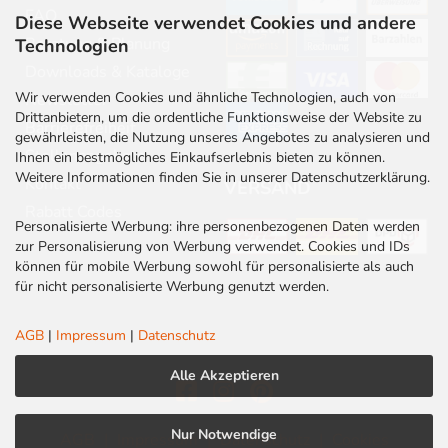
FAQ
Diese Webseite verwendet Cookies und andere
Beratung & Planung
Technologien
Downloads & Kataloge
Wir verwenden Cookies und ähnliche Technologien, auch von
Newsletter
Drittanbietern, um die ordentliche Funktionsweise der Website zu
Barrierefreiheit
gewährleisten, die Nutzung unseres Angebotes zu analysieren und
Stellenangebote
Ihnen ein bestmögliches Einkaufserlebnis bieten zu können.
Weitere Informationen finden Sie in unserer Datenschutzerklärung.
Kontakt
VERSAND
Rabatt Codes
Personalisierte Werbung: ihre personenbezogenen Daten werden
zur Personalisierung von Werbung verwendet. Cookies und IDs
können für mobile Werbung sowohl für personalisierte als auch
für nicht personalisierte Werbung genutzt werden.
AGB
|
Impressum
|
Datenschutz
Alle Akzeptieren
Nur Notwendige
AGB
|
Impressum
|
Datenschutz
|
Cookies