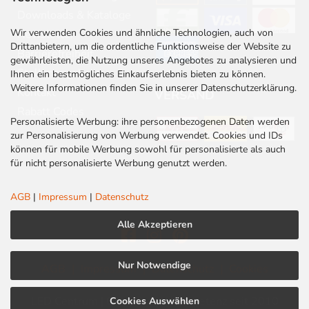
Downloads & Kataloge
Wir verwenden Cookies und ähnliche Technologien, auch von
Newsletter
Drittanbietern, um die ordentliche Funktionsweise der Website zu
Barrierefreiheit
gewährleisten, die Nutzung unseres Angebotes zu analysieren und
Stellenangebote
Ihnen ein bestmögliches Einkaufserlebnis bieten zu können.
Weitere Informationen finden Sie in unserer Datenschutzerklärung.
Kontakt
VERSAND
Rabatt Codes
Personalisierte Werbung: ihre personenbezogenen Daten werden
zur Personalisierung von Werbung verwendet. Cookies und IDs
können für mobile Werbung sowohl für personalisierte als auch
für nicht personalisierte Werbung genutzt werden.
AGB
|
Impressum
|
Datenschutz
Alle Akzeptieren
Nur Notwendige
AGB
|
Impressum
|
Datenschutz
|
Cookies
LED Centrum | Qualität und Kompetenz seit 2010
Cookies Auswählen