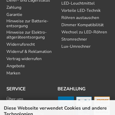
Liefer- und Lagerstatus
LED-Leuchtmittel
Zahlung
Vorteile LED-Technik
Garantie
Röhren austauschen
Hinweise zur Batterie­
Dimmer Kompatibilität
entsorgung
Wechsel zu LED-Röhren
Hinweise zur Elektro­
altgeräte­entsorgung
Stromrechner
Widerrufsrecht
Lux-Umrechner
Widerruf & Reklamation
Vertrag widerrufen
Angebote
Marken
SERVICE
BEZAHLUNG
Über uns
FAQ
Diese Webseite verwendet Cookies und andere
Beratung & Planung
Technologien