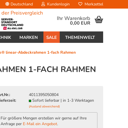
Deutschland
Kundenlogin
Merkzettel
Ihr Warenkorb
0,00 EUR
CHNIK
MARKEN
SALE
THEMENWELT
re® linear-Abdeckrahmen 1-fach Rahmen
RAHMEN 1-FACH RAHMEN
erstellen
rt.Nr.:
4011395050804
ort vergessen?
ieferzeit:
Sofort lieferbar | in 1-3 Werktagen
(Ausland abweichend)
Für größere Mengen erstellen wir gerne auf Ihre
Anfrage per
E-Mail ein Angebot
.