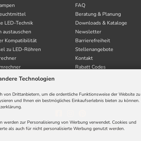
ampen
FAQ
euchtmittel
Beratung & Planung
le LED-Technik
Downloads & Kataloge
n austauschen
Newsletter
 Kompatibilität
Barrierefreiheit
el zu LED-Röhren
Stellenangebote
rechner
Kontakt
mrechner
Rabatt Codes
andere Technologien
 von Drittanbietern, um die ordentliche Funktionsweise der Website zu
sieren und Ihnen ein bestmögliches Einkaufserlebnis bieten zu können.
zerklärung.
en werden zur Personalisierung von Werbung verwendet. Cookies und
AGB
|
Impressum
|
Datenschutz
|
Cookies
rte als auch für nicht personalisierte Werbung genutzt werden.