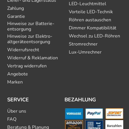
Liefer- und Lagerstatus
LED-Leuchtmittel
Zahlung
Vorteile LED-Technik
Garantie
Röhren austauschen
Hinweise zur Batterie­
Dimmer Kompatibilität
entsorgung
Wechsel zu LED-Röhren
Hinweise zur Elektro­
altgeräte­entsorgung
Stromrechner
Widerrufsrecht
Lux-Umrechner
Widerruf & Reklamation
Vertrag widerrufen
Angebote
Marken
SERVICE
BEZAHLUNG
Über uns
FAQ
Beratung & Planung