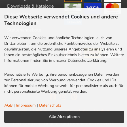
Downloads & Kataloge
Newsletter
Diese Webseite verwendet Cookies und andere
Barrierefreiheit
Technologien
Stellenangebote
Kontakt
Wir verwenden Cookies und ähnliche Technologien, auch von
VERSAND
Drittanbietern, um die ordentliche Funktionsweise der Website zu
Rabatt Codes
gewährleisten, die Nutzung unseres Angebotes zu analysieren und
Ihnen ein bestmögliches Einkaufserlebnis bieten zu können. Weitere
Informationen finden Sie in unserer Datenschutzerklärung.
Personalisierte Werbung: ihre personenbezogenen Daten werden
zur Personalisierung von Werbung verwendet. Cookies und IDs
können für mobile Werbung sowohl für personalisierte als auch für
nicht personalisierte Werbung genutzt werden.
AGB
|
Impressum
|
Datenschutz
AGB
|
Impressum
|
Datenschutz
|
Cookies
Alle Akzeptieren
LED Centrum | Qualität und Kompetenz seit 2010