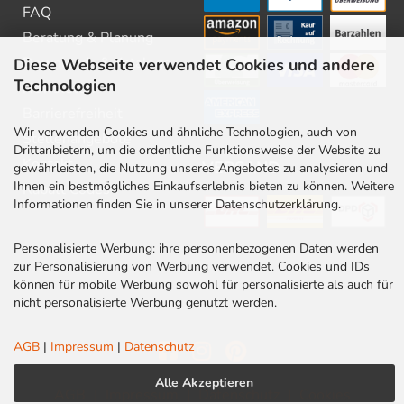
FAQ
Beratung & Planung
Downloads & Kataloge
Diese Webseite verwendet Cookies und andere
Technologien
Newsletter
Barrierefreiheit
Wir verwenden Cookies und ähnliche Technologien, auch von
Stellenangebote
Drittanbietern, um die ordentliche Funktionsweise der Website zu
Kontakt
VERSAND
gewährleisten, die Nutzung unseres Angebotes zu analysieren und
Ihnen ein bestmögliches Einkaufserlebnis bieten zu können. Weitere
Rabatt Codes
Informationen finden Sie in unserer Datenschutzerklärung.
Personalisierte Werbung: ihre personenbezogenen Daten werden
zur Personalisierung von Werbung verwendet. Cookies und IDs
können für mobile Werbung sowohl für personalisierte als auch für
nicht personalisierte Werbung genutzt werden.
AGB
|
Impressum
|
Datenschutz
Alle Akzeptieren
AGB
|
Impressum
|
Datenschutz
|
Cookies