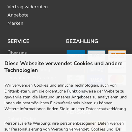
Vertrag widerrufen
Angebote
Marken
SERVICE
BEZAHLUNG
Über uns
FAQ
Diese Webseite verwendet Cookies und andere
Beratung & Planung
Technologien
Downloads & Kataloge
Wir verwenden Cookies und ähnliche Technologien, auch von
Newsletter
Drittanbietern, um die ordentliche Funktionsweise der Website zu
Barrierefreiheit
gewährleisten, die Nutzung unseres Angebotes zu analysieren und
Stellenangebote
Ihnen ein bestmögliches Einkaufserlebnis bieten zu können.
Weitere Informationen finden Sie in unserer Datenschutzerklärung.
Kontakt
VERSAND
Rabatt Codes
Personalisierte Werbung: ihre personenbezogenen Daten werden
zur Personalisierung von Werbung verwendet. Cookies und IDs