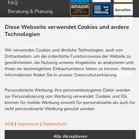
FAQ
Beratung & Planung
Downloads & Kataloge
Diese Webseite verwendet Cookies und andere
Newsletter
Technologien
Barrierefreiheit
Stellenangebote
Wir verwenden Cookies und ähnliche Technologien, auch von
Kontakt
VERSAND
Drittanbietern, um die ordentliche Funktionsweise der Website zu
gewährleisten, die Nutzung unseres Angebotes zu analysieren und
Rabatt Codes
Ihnen ein bestmögliches Einkaufserlebnis bieten zu können. Weitere
Informationen finden Sie in unserer Datenschutzerklärung.
Personalisierte Werbung: ihre personenbezogenen Daten werden
zur Personalisierung von Werbung verwendet. Cookies und IDs
können für mobile Werbung sowohl für personalisierte als auch für
nicht personalisierte Werbung genutzt werden.
AGB
|
Impressum
|
Datenschutz
AGB
|
Impressum
|
Datenschutz
|
Cookies
Alle Akzeptieren