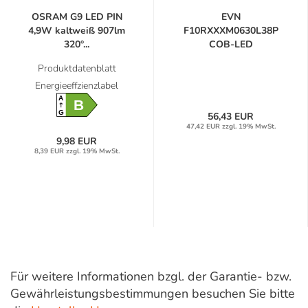
OSRAM G9 LED PIN
EVN
4,9W kaltweiß 907lm
F10RXXXM0630L38P
320°...
COB-LED
Deckeneinbauleuchte...
Produktdatenblatt
Energieeffzienzlabel
A
B
G
56,43 EUR
47,42 EUR zzgl. 19% MwSt.
9,98 EUR
8,39 EUR zzgl. 19% MwSt.
Für weitere Informationen bzgl. der Garantie- bzw.
Gewährleistungsbestimmungen besuchen Sie bitte