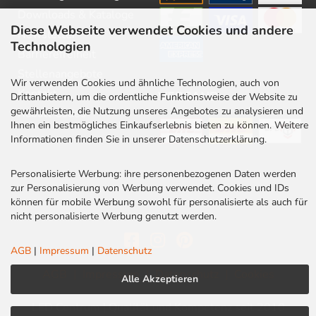
Downloads & Kataloge
Diese Webseite verwendet Cookies und andere
Newsletter
Technologien
Barrierefreiheit
Stellenangebote
Wir verwenden Cookies und ähnliche Technologien, auch von
Kontakt
VERSAND
Drittanbietern, um die ordentliche Funktionsweise der Website zu
gewährleisten, die Nutzung unseres Angebotes zu analysieren und
Rabatt Codes
Ihnen ein bestmögliches Einkaufserlebnis bieten zu können. Weitere
Informationen finden Sie in unserer Datenschutzerklärung.
Personalisierte Werbung: ihre personenbezogenen Daten werden
zur Personalisierung von Werbung verwendet. Cookies und IDs
können für mobile Werbung sowohl für personalisierte als auch für
nicht personalisierte Werbung genutzt werden.
AGB
|
Impressum
|
Datenschutz
AGB
|
Impressum
|
Datenschutz
|
Cookies
Alle Akzeptieren
LED Centrum | Qualität und Kompetenz seit 2010