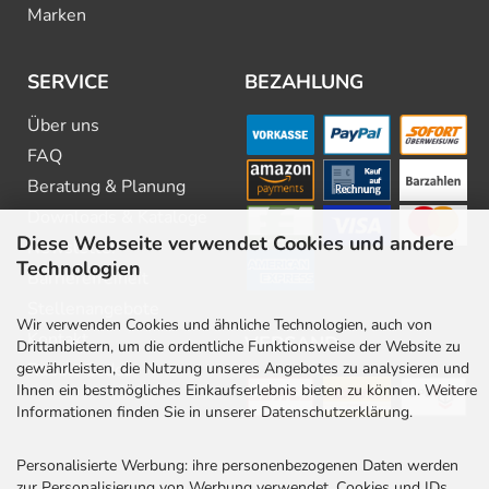
Marken
SERVICE
BEZAHLUNG
Über uns
FAQ
Beratung & Planung
Downloads & Kataloge
Diese Webseite verwendet Cookies und andere
Newsletter
Technologien
Barrierefreiheit
Stellenangebote
Wir verwenden Cookies und ähnliche Technologien, auch von
Kontakt
VERSAND
Drittanbietern, um die ordentliche Funktionsweise der Website zu
gewährleisten, die Nutzung unseres Angebotes zu analysieren und
Rabatt Codes
Ihnen ein bestmögliches Einkaufserlebnis bieten zu können. Weitere
Informationen finden Sie in unserer Datenschutzerklärung.
Personalisierte Werbung: ihre personenbezogenen Daten werden
zur Personalisierung von Werbung verwendet. Cookies und IDs