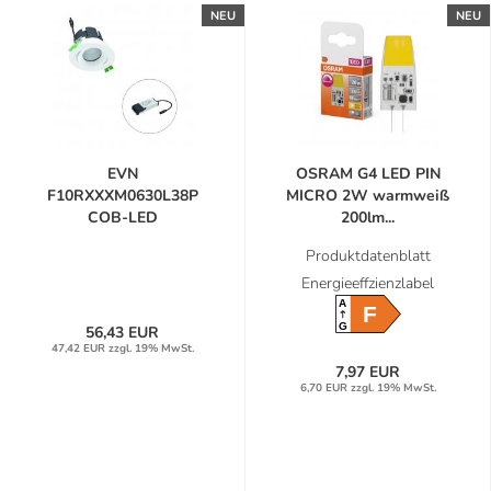
NEU
NEU
EVN
OSRAM G4 LED PIN
F10RXXXM0630L38P
MICRO 2W warmweiß
COB-LED
200lm...
Deckeneinbauleuchte...
Produktdatenblatt
Energieeffzienzlabel
A
F
G
56,43 EUR
47,42 EUR zzgl. 19% MwSt.
7,97 EUR
6,70 EUR zzgl. 19% MwSt.