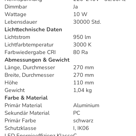
Dimmbar
Ja
Wattage
10 W
Lebensdauer
30000 Std.
Lichttechnische Daten
Lichtstrom
950 lm
Lichtfarbtemperatur
3000 K
Farbwiedergabe CRI
80 Ra
Abmessungen & Gewicht
Länge, Durchmesser
270 mm
Breite, Durchmesser
270 mm
Höhe
110 mm
Gewicht
1,04 kg
Farbe & Material
Primär Material
Aluminium
Sekundär Material
PC
Primär Farbe
schwarz
Schutzklasse
I, IK06
LED Energieeffizienz Klasse
C