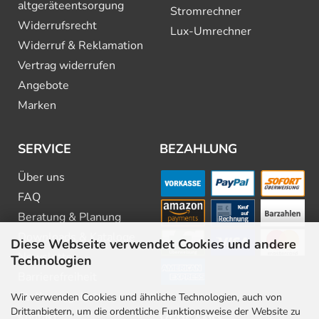
altgeräte­entsorgung
Stromrechner
Widerrufsrecht
Lux-Umrechner
Widerruf & Reklamation
Vertrag widerrufen
Angebote
Marken
SERVICE
BEZAHLUNG
Über uns
FAQ
Beratung & Planung
Downloads & Kataloge
Diese Webseite verwendet Cookies und andere
Newsletter
Technologien
Barrierefreiheit
Stellenangebote
Wir verwenden Cookies und ähnliche Technologien, auch von
Drittanbietern, um die ordentliche Funktionsweise der Website zu
Kontakt