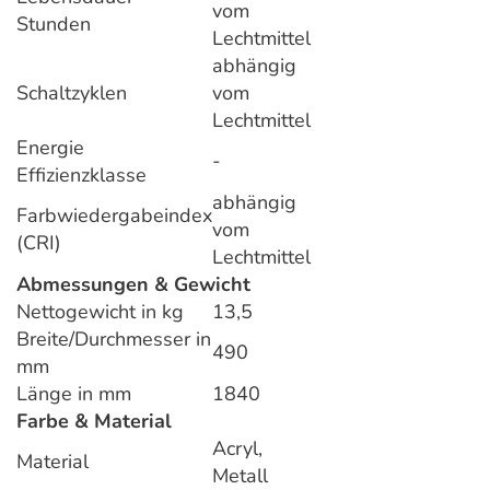
vom
Stunden
Lechtmittel
abhängig
Schaltzyklen
vom
Lechtmittel
Energie
-
Effizienzklasse
abhängig
Farbwiedergabeindex
vom
(CRI)
Lechtmittel
Abmessungen & Gewicht
Nettogewicht in kg
13,5
Breite/Durchmesser in
490
mm
Länge in mm
1840
Farbe & Material
Acryl,
Material
Metall