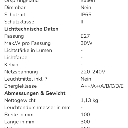
Ursprungsland
Italien
Dimmbar
Nein
Schutzart
IP65
Schutzklasse
II
Lichttechnische Daten
Fassung
E27
Max.W pro Fassung
30W
Lichtstärke in Lumen
-
Lichtfarbe
-
Kelvin
-
Netzspannung
220-240V
Leuchtmittel inkl. ?
Nein
Energieklasse
A++/A+/A/B/C/D/E
Abmessungen & Gewicht
Nettogewicht
1,13 kg
Leuchtendurchmesser in mm
-
Breite in mm
100
Länge in mm
300