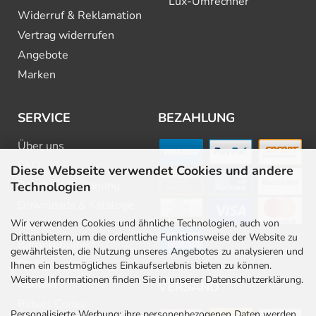
Lux-Umrechner
Widerruf & Reklamation
Vertrag widerrufen
Angebote
Marken
SERVICE
BEZAHLUNG
Über uns
FAQ
Diese Webseite verwendet Cookies und andere
Beratung & Planung
Technologien
Downloads & Kataloge
Wir verwenden Cookies und ähnliche Technologien, auch von
Newsletter
Drittanbietern, um die ordentliche Funktionsweise der Website zu
Barrierefreiheit
gewährleisten, die Nutzung unseres Angebotes zu analysieren und
Stellenangebote
Ihnen ein bestmögliches Einkaufserlebnis bieten zu können.
Weitere Informationen finden Sie in unserer Datenschutzerklärung.
Kontakt
VERSAND
Rabatt Codes
Personalisierte Werbung: ihre personenbezogenen Daten werden