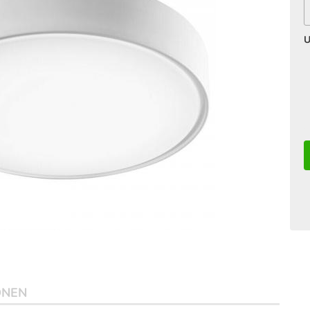
U
ONEN