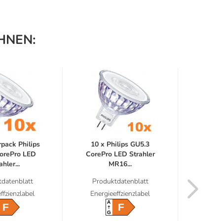
HNEN:
pack Philips
10 x Philips GU5.3
10er
orePro LED
CorePro LED Strahler
GU5.
ahler...
MR16...
datenblatt
Produktdatenblatt
Prod
ffzienzlabel
Energieeffzienzlabel
Energ
A
F
F
G