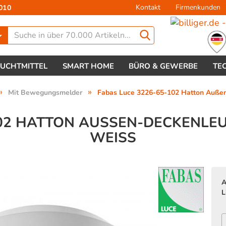
Kontakt
Firmenkunden
010
Lieferland
EUCHTMITTEL
SMART HOME
BÜRO & GEWERBE
TE
»
»
Mit Bewegungsmelder
Fabas Luce 3226-65-102 Hatton Auß
02 HATTON AUSSEN-DECKENLEUC
EISS
Konto 
Passw
A
L