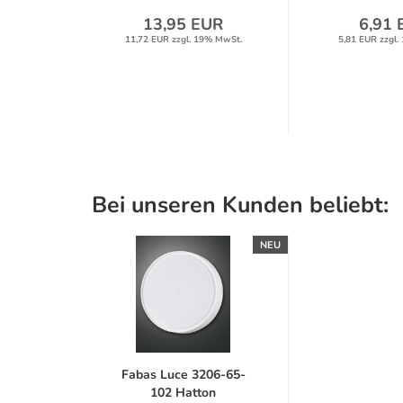
UR
13,95 EUR
6,91 
% MwSt.
11,72 EUR zzgl. 19% MwSt.
5,81 EUR zzgl.
Bei unseren Kunden beliebt:
NEU
Fabas Luce 3206-65-
102 Hatton