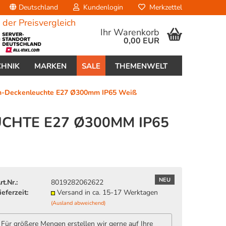
Deutschland
Kundenlogin
Merkzettel
Ihr Warenkorb
0,00 EUR
CHNIK
MARKEN
SALE
THEMENWELT
en-Deckenleuchte E27 Ø300mm IP65 Weiß
HTE E27 Ø300MM IP65 W
erstellen
ort vergessen?
NEU
rt.Nr.:
8019282062622
ieferzeit:
Versand in ca. 15-17 Werktagen
(Ausland abweichend)
Für größere Mengen erstellen wir gerne auf Ihre