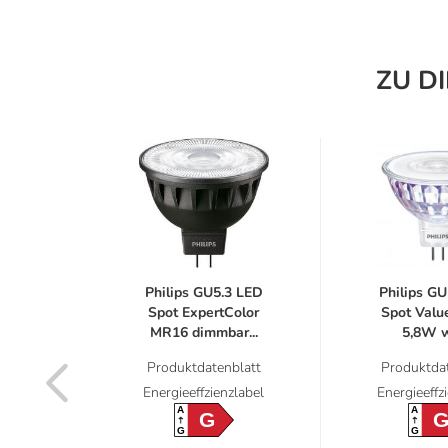
ZU D
lips
Philips GU5.3 LED
Philips GU
R LED
Spot ExpertColor
Spot Val
MR16 dimmbar...
5,8W wi
latt
Produktdatenblatt
Produktdat
label
Energieeffzienzlabel
Energieeffz
A
A
G
G
G