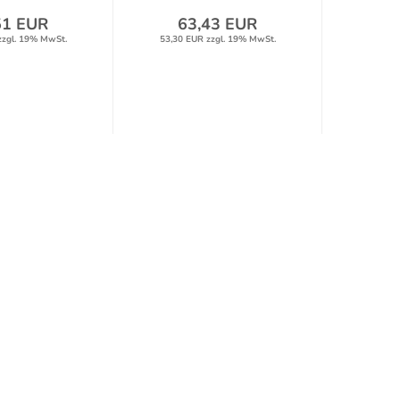
51 EUR
63,43 EUR
9
zzgl. 19% MwSt.
53,30 EUR zzgl. 19% MwSt.
81,83 