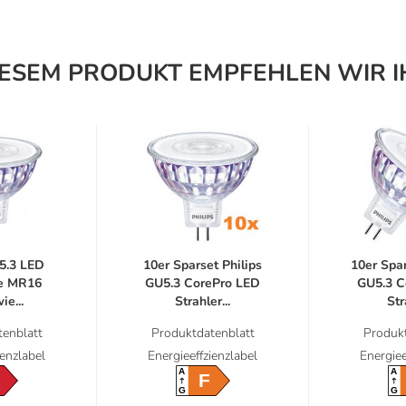
IESEM PRODUKT EMPFEHLEN WIR I
5.3 LED
10er Sparset Philips
10er Spar
ue MR16
GU5.3 CorePro LED
GU5.3 C
e...
Strahler...
Str
enblatt
Produktdatenblatt
Produkt
ienzlabel
Energieeffzienzlabel
Energiee
A
A
G
F
G
G