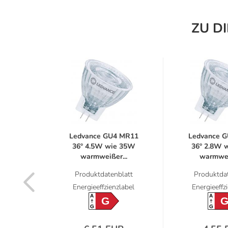
ZU D
HILIPS
Ledvance GU4 MR11
Ledvance 
 GU4-
36° 4.5W wie 35W
36° 2.8W 
warmweißer...
warmwei
latt
Produktdatenblatt
Produktdat
label
Energieeffzienzlabel
Energieeffz
A
A
G
G
G