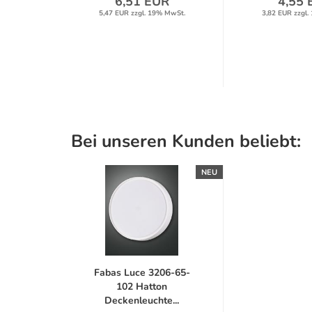
UR
6,51 EUR
4,55 
% MwSt.
5,47 EUR zzgl. 19% MwSt.
3,82 EUR zzgl.
Bei unseren Kunden beliebt:
NEU
Fabas Luce 3206-65-
102 Hatton
Deckenleuchte...