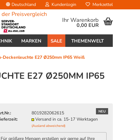
Deutschland
Kundenlogin
Merkzettel
Ihr Warenkorb
0,00 EUR
CHNIK
MARKEN
SALE
THEMENWELT
en-Deckenleuchte E27 Ø250mm IP65 Weiß
HTE E27 Ø250MM IP65 W
erstellen
ort vergessen?
NEU
rt.Nr.:
8019282062615
ieferzeit:
Versand in ca. 15-17 Werktagen
(Ausland abweichend)
Für größere Mengen erstellen wir gerne auf Ihre