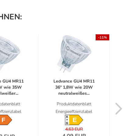
HNEN:
-11%
e GU4 MR11
Ledvance GU4 MR11
6er 
2W wie 35W
36° 1,8W wie 20W
LED 
lweißer...
neutralweißes...
36° A
datenblatt
Produktdatenblatt
Prod
ffzienzlabel
Energieeffzienzlabel
Energ
A
F
E
G
4,63 EUR