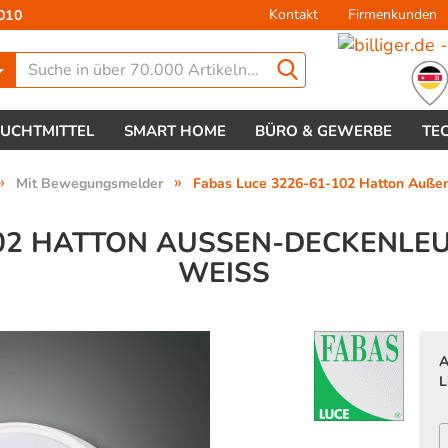
Kontakt
Firmenkunden
010
Lieferland
EUCHTMITTEL
SMART HOME
BÜRO & GEWERBE
TE
»
»
Mit Bewegungsmelder
Fabas Luce 3226-61-102 Hatton Auß
02 HATTON AUSSEN-DECKENLEUC
EISS
Konto 
Passw
A
L