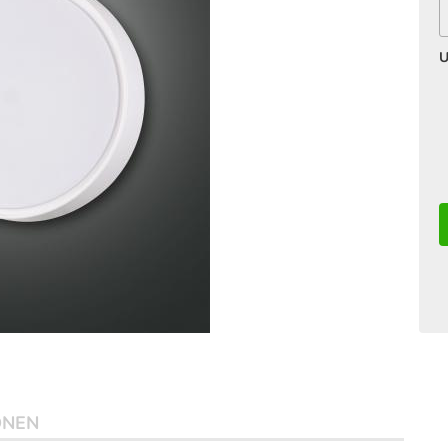
U
ONEN