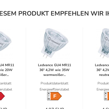
IESEM PRODUKT EMPFEHLEN WIR I
GU4 MR11
Ledvance GU4 MR11
Ledvanc
wie 20W
36° 4,2W wie 35W
36° 4,
ßer...
warmweißer...
neutra
enblatt
Produktdatenblatt
Produkt
ienzlabel
Energieeffzienzlabel
Energiee
A
A
G
F
G
G