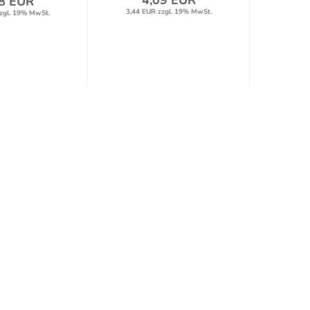
4,09 EUR
8 EUR
2
3,44 EUR zzgl. 19% MwSt.
zgl. 19% MwSt.
23,27 