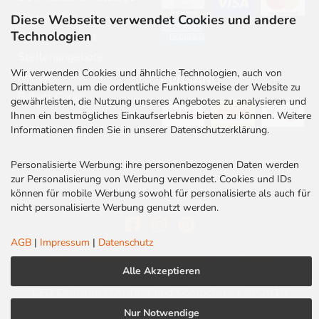
Newsletter
Diese Webseite verwendet Cookies und andere
Technologien
Barrierefreiheit
Stellenangebote
Wir verwenden Cookies und ähnliche Technologien, auch von
Kontakt
VERSAND
Drittanbietern, um die ordentliche Funktionsweise der Website zu
Rabatt Codes
gewährleisten, die Nutzung unseres Angebotes zu analysieren und
Ihnen ein bestmögliches Einkaufserlebnis bieten zu können. Weitere
Informationen finden Sie in unserer Datenschutzerklärung.
Personalisierte Werbung: ihre personenbezogenen Daten werden
zur Personalisierung von Werbung verwendet. Cookies und IDs
können für mobile Werbung sowohl für personalisierte als auch für
nicht personalisierte Werbung genutzt werden.
AGB
|
Impressum
|
Datenschutz
AGB
|
Impressum
|
Datenschutz
|
Cookies
Alle Akzeptieren
LED Centrum | Qualität und Kompetenz seit 2010
Nur Notwendige