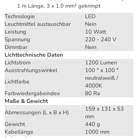
1 m Länge, 3 x 1.0 mm² gekrimpt
Technologie
LED
Leuchtmittel austauschbar
Nein
Leistung
10 Watt
Spannung
220 - 240 V
Dimmbar
Nein
Lichttechnische Daten
Lichtstrom
1200 Lumen
Ausstrahlungswinkel
100 ° x 100 °
neutralweiß /
Lichtfarbe
4000K
Farbwiedergabeindex
80 Ra
Maße & Gewicht
159 x 131 x 53
Abmessungen (L x B x H)
mm
Gewicht
440 g
Kabellänge
1000 mm