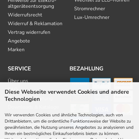
Wechsel zu LED-Röhren
Hinweise zur Elektro­
altgeräte­entsorgung
Stromrechner
Widerrufsrecht
Lux-Umrechner
Widerruf & Reklamation
Vertrag widerrufen
Angebote
Marken
SERVICE
BEZAHLUNG
Über uns
FAQ
Diese Webseite verwendet Cookies und andere
Beratung & Planung
Technologien
Downloads & Kataloge
Wir verwenden Cookies und ähnliche Technologien, auch von
Newsletter
Drittanbietern, um die ordentliche Funktionsweise der Website zu
Barrierefreiheit
gewährleisten, die Nutzung unseres Angebotes zu analysieren und
Stellenangebote
Ihnen ein bestmögliches Einkaufserlebnis bieten zu können.