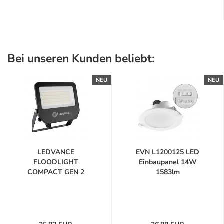
Bei unseren Kunden beliebt:
NEU
NEU
LEDVANCE
EVN L1200125 LED
FLOODLIGHT
Einbaupanel 14W
COMPACT GEN 2
1583lm
42W/24W...
3000K/4000K/6000K...