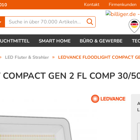
Kontakt
Firmenkunden
010
Lieferland
EUCHTMITTEL
SMART HOME
BÜRO & GEWERBE
TE
»
»
LED Fluter & Strahler
LEDVANCE FLOODLIGHT COMPACT GEN
COMPACT GEN 2 FL COMP 30/5
Konto 
A
Passw
L