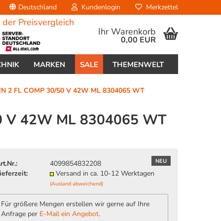
Deutschland
Kundenlogin
Merkzettel
Ihr Warenkorb
0,00 EUR
CHNIK
MARKEN
SALE
THEMENWELT
 2 FL COMP 30/50 V 42W ML 8304065 WT
0 V 42W ML 8304065 WT
erstellen
NEU
rt.Nr.:
4099854832208
ort vergessen?
ieferzeit:
Versand in ca. 10-12 Werktagen
(Ausland abweichend)
Für größere Mengen erstellen wir gerne auf Ihre
Anfrage per
E-Mail ein Angebot
.