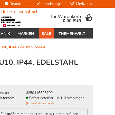
Deutschland
Kundenlogin
Merkzettel
Ihr Warenkorb
0,00 EUR
CHNIK
MARKEN
SALE
THEMENWELT
0, IP44, Edelstahl poliert
, IP44, EDELSTAHL P
erstellen
ort vergessen?
rt.Nr.:
4250416325709
ieferzeit:
Sofort lieferbar | in 1-3 Werktagen
(Ausland abweichend)
Für größere Mengen erstellen wir gerne auf Ihre