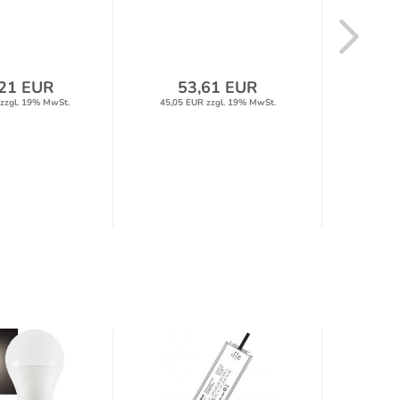
euchte...
s
21 EUR
53,61 EUR
4
zzgl. 19% MwSt.
45,05 EUR zzgl. 19% MwSt.
41,88 