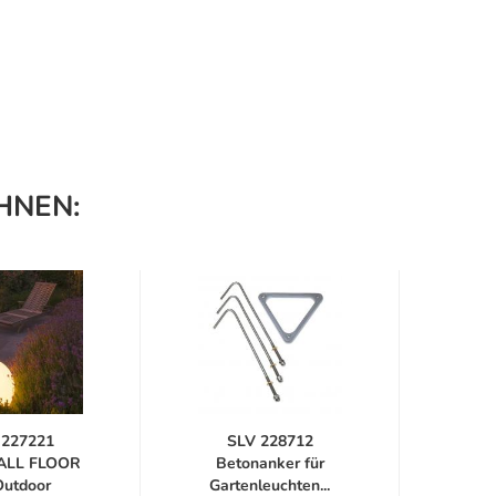
HNEN:
 227221
SLV 228712
S
ALL FLOOR
Betonanker für
E
Outdoor
Gartenleuchten...
Ga