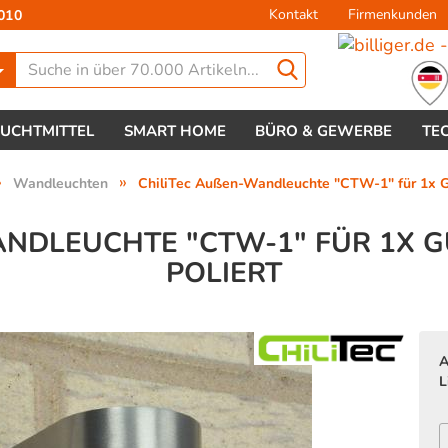
Kontakt
Firmenkunden
010
Lieferland
EUCHTMITTEL
SMART HOME
BÜRO & GEWERBE
TE
»
»
Wandleuchten
ChiliTec Außen-Wandleuchte "CTW-1" für 1x GU1
DLEUCHTE "CTW-1" FÜR 1X GU10
OLIERT
Konto 
Passw
A
L