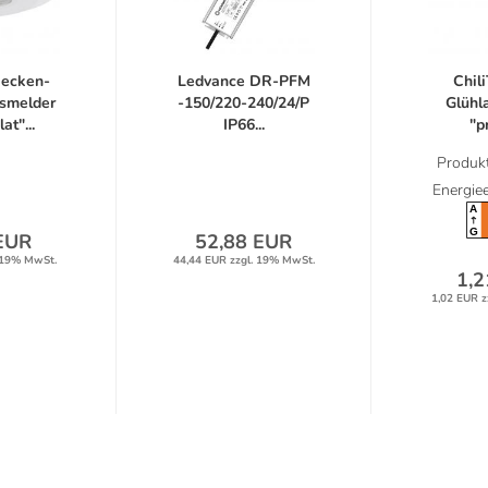
Decken-
Ledvance DR-PFM
Chil
smelder
-150/220-240/24/P
Glühl
t"...
IP66...
"p
neutr
Produkt
Energiee
A
G
EUR
52,88 EUR
 19% MwSt.
44,44 EUR zzgl. 19% MwSt.
1,2
1,02 EUR z