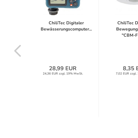
ED-
ChiliTec Digitaler
ChiliTec 
"Flat-
Bewässerungscomputer...
Bewegung
iß...
"CBM-Fla
R
28,99 EUR
8,35 
% MwSt.
24,36 EUR zzgl. 19% MwSt.
7,02 EUR zzgl.