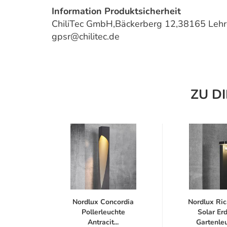
Information Produktsicherheit
ChiliTec GmbH,Bäckerberg 12,38165 Lehre
gpsr@chilitec.de
ZU D
olar
Nordlux Concordia
Nordlux Ri
Pollerleuchte
Solar Er
hte
Antracit...
Gartenleu