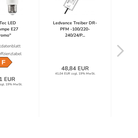
iTec LED
Ledvance Treiber DR-
Ledva
ampe E27
PFM -100/220-
PF
romo"
240/24/P...
alweiß...
datenblatt
ffzienzlabel
F
48,84 EUR
3
41,04 EUR zzgl. 19% MwSt.
27,62 
1 EUR
zgl. 19% MwSt.