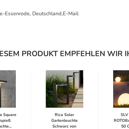
-Essenrode, Deutschland,E-Mail:
IESEM PRODUKT EMPFEHLEN WIR I
ca Square
Rica Solar
SLV
dspieß
Gartenleuchte
ROTOB
chte...
Schwarz von
50 