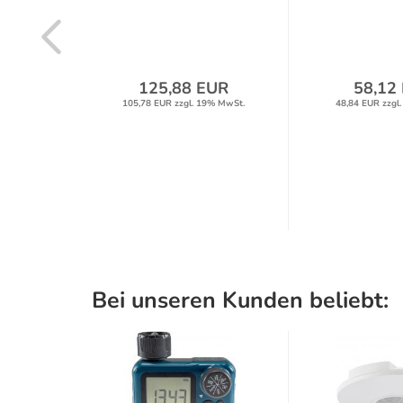
UR
125,88 EUR
58,12
% MwSt.
105,78 EUR zzgl. 19% MwSt.
48,84 EUR zzgl
Bei unseren Kunden beliebt: