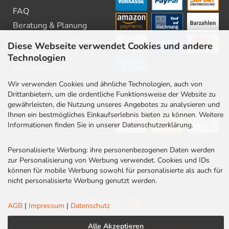
FAQ
Beratung & Planung
Downloads & Kataloge
Diese Webseite verwendet Cookies und andere
Newsletter
Technologien
Barrierefreiheit
Stellenangebote
Wir verwenden Cookies und ähnliche Technologien, auch von
Drittanbietern, um die ordentliche Funktionsweise der Website zu
Kontakt
VERSAND
gewährleisten, die Nutzung unseres Angebotes zu analysieren und
Rabatt Codes
Ihnen ein bestmögliches Einkaufserlebnis bieten zu können. Weitere
Informationen finden Sie in unserer Datenschutzerklärung.
Personalisierte Werbung: ihre personenbezogenen Daten werden
zur Personalisierung von Werbung verwendet. Cookies und IDs
können für mobile Werbung sowohl für personalisierte als auch für
nicht personalisierte Werbung genutzt werden.
AGB
|
Impressum
|
Datenschutz
Alle Akzeptieren
AGB
|
Impressum
|
Datenschutz
|
Cookies