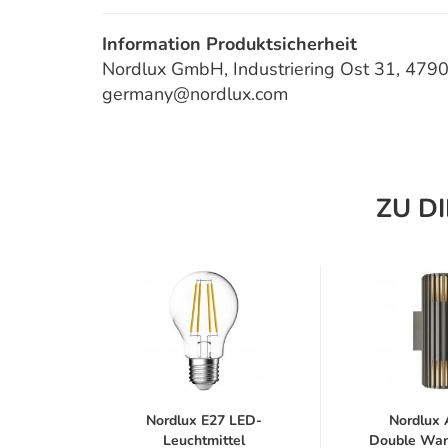
Information Produktsicherheit
Nordlux GmbH, Industriering Ost 31, 479
germany@nordlux.com
ZU D
ra 95
Nordlux E27 LED-
Nordlux 
easide
Leuchtmittel
Double Wan