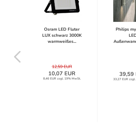
ED-
Osram LED Fluter
Philips m
 FLED
LUX schwarz 3000K
LE
r...
warmweißes...
Außenwand
Sunset
12,59 EUR
10,07 EUR
UR
39,59
8,46 EUR zzgl. 19% MwSt.
% MwSt.
33,27 EUR zzgl