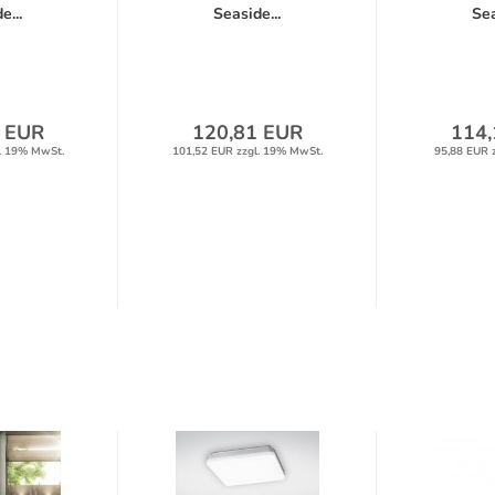
e...
Seaside...
Sea
 EUR
120,81 EUR
114,
. 19% MwSt.
101,52 EUR zzgl. 19% MwSt.
95,88 EUR 