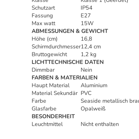
Klasse
Klasse 1 (Geerdet)
Schutzart
IP54
Fassung
E27
Max watt
15W
ABMESSUNGEN & GEWICHT
Höhe (cm)
16,8
Schirmdurchmesser
12,4 cm
Bruttogewicht
1,2 kg
LICHTTECHNISCHE DATEN
Dimmbar
Nein
FARBEN & MATERIALIEN
Haupt Material
Aluminium
Material Sekundär
PVC
Farbe
Seaside metallisch bra
Glasfarbe
Opalweiß
BESONDERHEIT
Leuchtmittel
Nicht enthalten