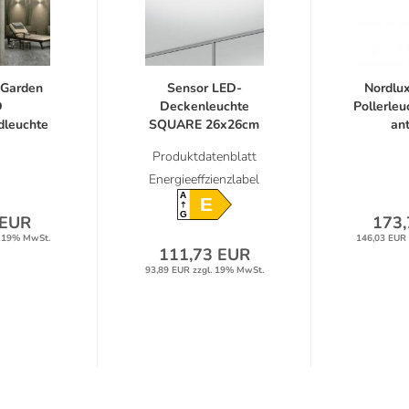
yGarden
Sensor LED-
Nordlux
D
Deckenleuchte
Pollerleu
leuchte
SQUARE 26x26cm
ant
...
18W...
Produktdatenblatt
Energieeffzienzlabel
A
E
G
 EUR
173,
. 19% MwSt.
146,03 EUR 
111,73 EUR
93,89 EUR zzgl. 19% MwSt.