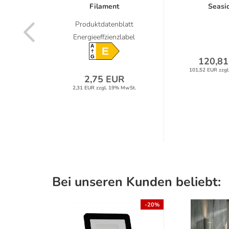
..
Filament
Seasid
Birnenform...
Produktdatenblatt
Energieeffzienzlabel
A
E
G
UR
120,81
9% MwSt.
101,52 EUR zzgl
2,75 EUR
2,31 EUR zzgl. 19% MwSt.
Bei unseren Kunden beliebt:
-20%