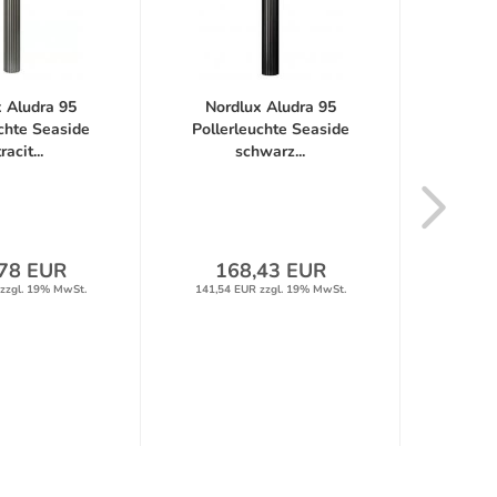
 Aludra 95
Nordlux Aludra 95
Nord
chte Seaside
Pollerleuchte Seaside
Poller
racit...
schwarz...
m
78 EUR
168,43 EUR
13
zzgl. 19% MwSt.
141,54 EUR zzgl. 19% MwSt.
111,10 