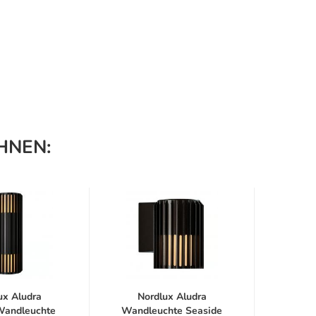
HNEN:
ux Aludra
Nordlux Aludra
No
Wandleuchte
Wandleuchte Seaside
Wandl