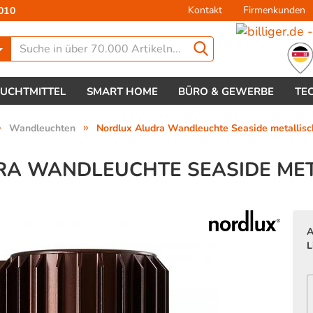
Kontakt
Firmenkunden
010
Lieferland
EUCHTMITTEL
SMART HOME
BÜRO & GEWERBE
TE
»
»
Wandleuchten
Nordlux Aludra Wandleuchte Seaside metallisc
A WANDLEUCHTE SEASIDE ME
Konto 
A
Passw
L