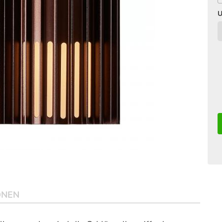
U
ONEN