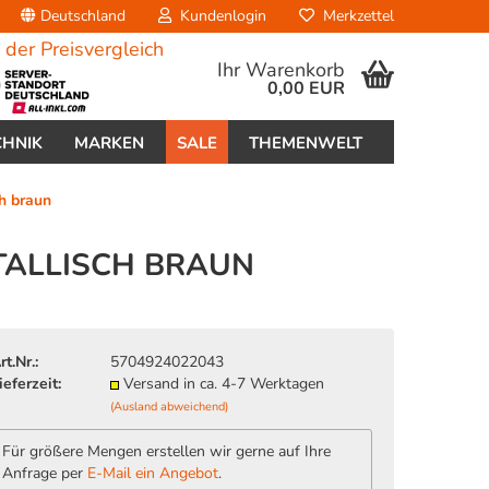
Deutschland
Kundenlogin
Merkzettel
Ihr Warenkorb
0,00 EUR
CHNIK
MARKEN
SALE
THEMENWELT
h braun
TALLISCH BRAUN
erstellen
rt.Nr.:
5704924022043
ort vergessen?
ieferzeit:
Versand in ca. 4-7 Werktagen
(Ausland abweichend)
Für größere Mengen erstellen wir gerne auf Ihre
Anfrage per
E-Mail ein Angebot
.