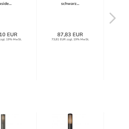
side...
schwarz...
10 EUR
87,83 EUR
8
zzgl. 19% MwSt.
73,81 EUR zzgl. 19% MwSt.
73,81 